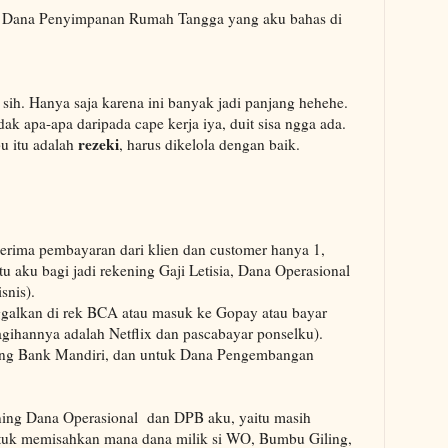
 Dana Penyimpanan Rumah Tangga yang aku bahas di
k sih. Hanya saja karena ini banyak jadi panjang hehehe.
ak apa-apa daripada cape kerja iya, duit sisa ngga ada.
rezeki
u itu adalah
, harus dikelola dengan baik.
erima pembayaran dari klien dan customer hanya 1,
tu aku bagi jadi rekening Gaji Letisia, Dana Operasional
snis).
nggalkan di rek BCA atau masuk ke Gopay atau bayar
tagihannya adalah Netflix dan pascabayar ponselku).
ning Bank Mandiri, dan untuk Dana Pengembangan
ening Dana Operasional dan DPB aku, yaitu masih
 untuk memisahkan mana dana milik si WO, Bumbu Giling,