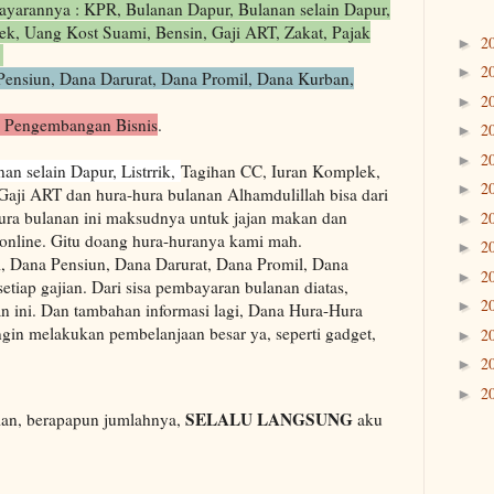
yarannya : KPR, Bulanan Dapur, Bulanan selain Dapur,
lek, Uang Kost Suami, Bensin, Gaji ART, Zakat, Pajak
2
►
.
2
►
ensiun, Dana Darurat, Dana Promil, Dana Kurban,
2
►
 Pengembangan Bisnis
.
2
►
2
►
an selain Dapur, Listrrik,
Tagihan CC, Iuran Komplek,
2
►
Gaji ART dan hura-hura bulanan Alhamdulillah bisa dari
ura bulanan ini maksudnya untuk jajan makan dan
2
►
 online. Gitu doang hura-huranya kami mah.
2
►
, Dana Pensiun, Dana Darurat, Dana Promil, Dana
2
►
 setiap gajian. Dari sisa pembayaran bulanan diatas,
2
►
n ini. Dan tambahan informasi lagi, Dana Hura-Hura
ngin melakukan pembelanjaan besar ya, seperti gadget,
2
►
2
►
2
►
SELALU LANGSUNG
alan, berapapun jumlahnya,
aku