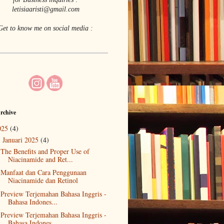
letisiaaristi@gmail.com
Get to know me on social media :
rchive
025
(4)
Januari 2025
(4)
▼
The Benefits and Proper Use of
Niacinamide and Ret...
Manfaat dan Cara Penggunaan
Niacinamide dan Retinol
Preview Terjemahan Bahasa Inggris -
Bahasa Indones...
Preview Terjemahan Bahasa Inggris -
Bahasa Indones...