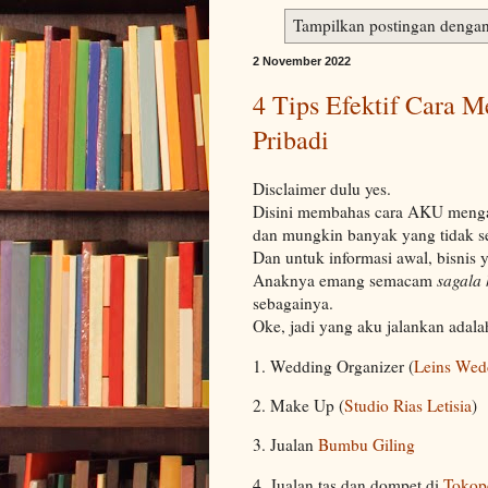
Tampilkan postingan dengan
2 November 2022
4 Tips Efektif Cara 
Pribadi
Disclaimer dulu yes.
Disini membahas cara AKU mengatu
dan mungkin banyak yang tidak se
Dan untuk informasi awal, bisnis 
Anaknya emang semacam
sagala
sebagainya.
Oke, jadi yang aku jalankan adala
1. Wedding Organizer (
Leins Wed
2. Make Up (
Studio Rias Letisia
)
3. Jualan
Bumbu Giling
4. Jualan tas dan dompet di
Tokop