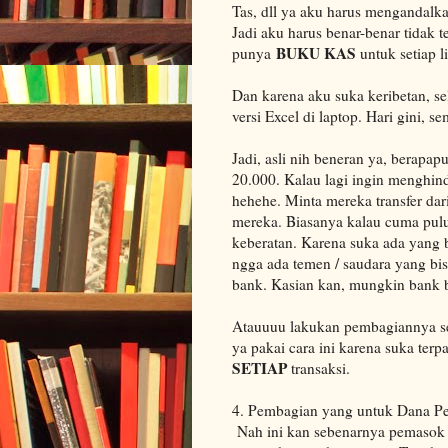
Tas, dll ya aku harus mengandalk
Jadi aku harus benar-benar tidak 
BUKU KAS
punya
untuk setiap l
Dan karena aku suka keribetan, se
versi Excel di laptop. Hari gini, 
Jadi, asli nih beneran ya, berapa
20.000. Kalau lagi ingin menghind
hehehe. Minta mereka transfer dar
mereka. Biasanya kalau cuma pul
keberatan. Karena suka ada yang 
ngga ada temen / saudara yang bisa
bank. Kasian kan, mungkin bank bu
Atauuuu lakukan pembagiannya set
ya pakai cara ini karena suka te
SETIAP
transaksi.
4. Pembagian yang untuk Dana 
Nah ini kan sebenarnya pemasok u