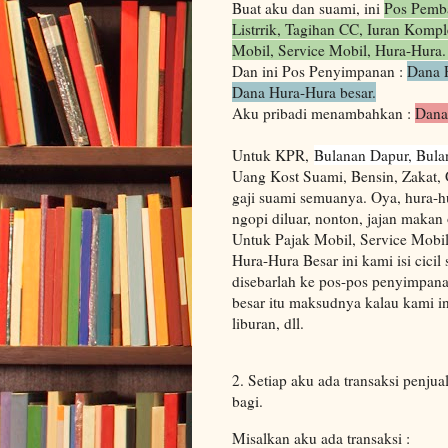
Buat aku dan suami, ini
Pos Pemba
Listrrik, Tagihan CC, Iuran Komp
Mobil, Service Mobil, Hura-Hura
Dan ini Pos Penyimpanan :
Dana P
Dana Hura-Hura besar.
Aku pribadi menambahkan :
Dana
Untuk KPR,
Bulanan Dapur, Bulan
Uang Kost Suami, Bensin, Zakat, 
gaji suami semuanya. Oya, hura-h
ngopi diluar, nonton, jajan makan
Untuk Pajak Mobil, Service Mobil
Hura-Hura Besar ini kami isi cicil
disebarlah ke pos-pos penyimpana
besar itu maksudnya kalau kami i
liburan, dll.
2. Setiap aku ada transaksi penju
bagi.
Misalkan aku ada transaksi :