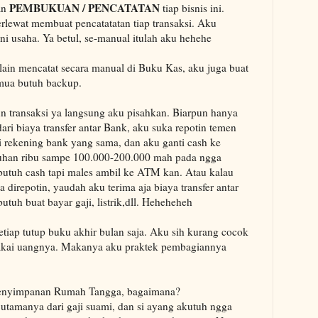
PEMBUKUAN / PENCATATAN
an
tiap bisnis ini.
terlewat membuat pencatatatan tiap transaksi. Aku
ini usaha. Ya betul, se-manual itulah aku hehehe
lain mencatat secara manual di Buku Kas, aku juga buat
semua butuh backup.
pun transaksi ya langsung aku pisahkan. Biarpun hanya
ari biaya transfer antar Bank, aku suka repotin temen
i rekening bank yang sama, dan aku ganti cash ke
uhan ribu sampe 100.000-200.000 mah pada ngga
butuh cash tapi males ambil ke ATM kan. Atau kalau
 direpotin, yaudah aku terima aja biaya transfer antar
tuh buat bayar gaji, listrik,dll. Heheheheh
iap tutup buku akhir bulan saja. Aku sih kurang cocok
rpakai uangnya. Makanya aku praktek pembagiannya
Penyimpanan Rumah Tangga, bagaimana?
tamanya dari gaji suami, dan si ayang akutuh ngga