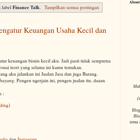
About
Finance Talk
 label
.
Tampilkan semua postingan
Mengatur Keuangan Usaha Kecil dan
r keuangan bisnis kecil aku. Jadi pasti tidak sempurna
suai teori yang selama ini kamu temukan.
yang aku jalankan ini Jualan Jasa dan juga Barang.
 hayang.
Pengen ngerjain ini, pengen jualan itu, daaan
Mak
h :
(
ding
)
Blog
Blo
tema 
edia
dan
Instagram
.