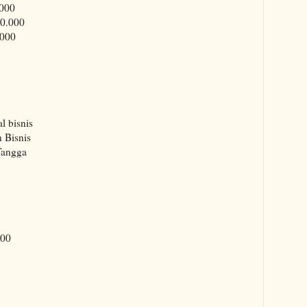
.000
00.000
.000
l bisnis
 Bisnis
Tangga
000