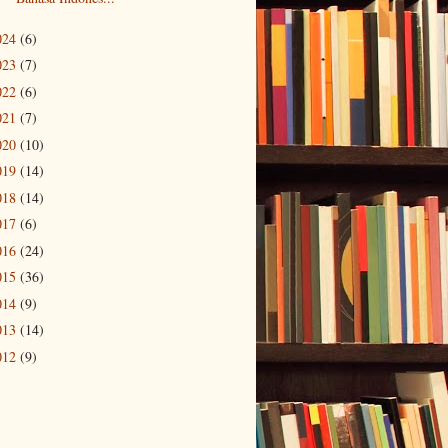
024
(6)
023
(7)
022
(6)
021
(7)
020
(10)
019
(14)
018
(14)
017
(6)
016
(24)
015
(36)
014
(9)
013
(14)
012
(9)