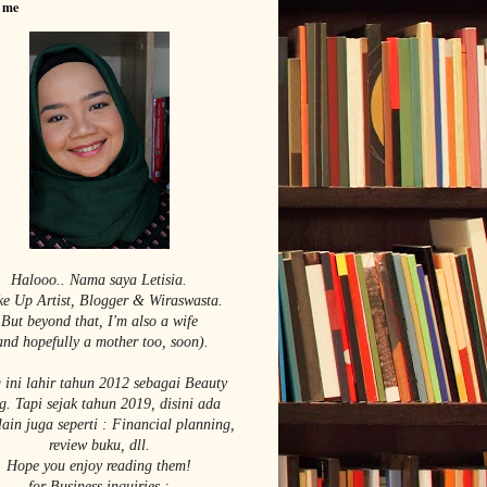
 me
Halooo.. Nama saya Le
tisia.
e Up Artist,
Blogger & Wiraswasta.
But beyond that, I'm also a wife
and hopefully a mother too, soon).
 ini lahir tahun 2012 sebagai Beauty
g. Tapi sejak tahun 2019, disini ada
lain juga seperti : Financial planning,
review buku, dll.
Hope you enjoy reading them!
for Business inquiries :