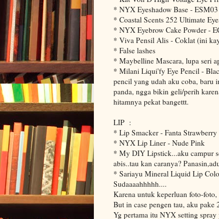
* NYX Eyeshadow Base - ESM03 
* Coastal Scents 252 Ultimate Ey
* NYX Eyebrow Cake Powder - E
* Viva Pensil Alis - Coklat (ini k
* False lashes
* Maybelline Mascara, lupa seri a
* Milani Liqui'fy Eye Pencil - Blac
pencil yang udah aku coba, baru i
panda, ngga bikin geli/perih kare
hitamnya pekat bangettt.
LIP :
* Lip Smacker - Fanta Strawberry
* NYX Lip Liner - Nude Pink
* My DIY Lipstick...aku campur se
abis..tau kan caranya? Panasin,adu
* Sariayu Mineral Liquid Lip Color
Sudaaaahhhhh....
Karena untuk keperluan foto-foto, 
But in case pengen tau, aku pake 2
Yg pertama itu NYX setting spray