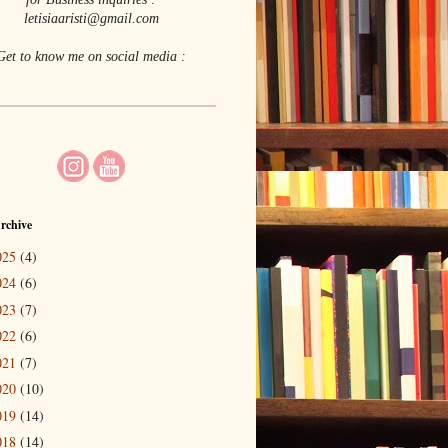
letisiaaristi@gmail.com
Get to know me on social media :
rchive
025
(4)
024
(6)
023
(7)
022
(6)
021
(7)
020
(10)
019
(14)
018
(14)