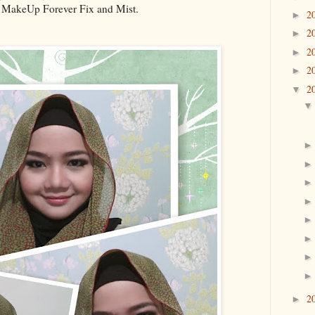
 MakeUp Forever Fix and Mist.
2
►
2
►
2
►
2
►
2
▼
2
►