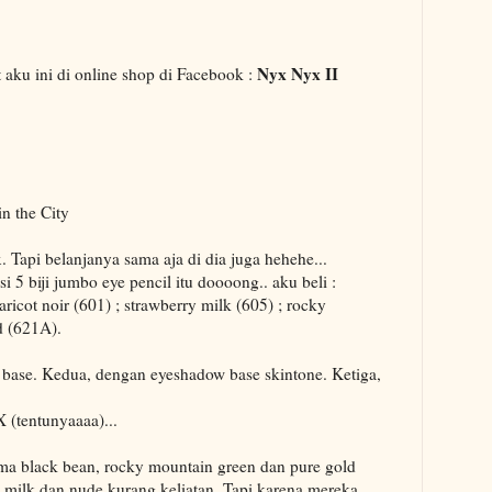
Nyx Nyx II
t aku ini di online shop di Facebook :
in the City
 Tapi belanjanya sama aja di dia juga hehehe...
 5 biji jumbo eye pencil itu doooong.. aku beli :
ricot noir (601) ; strawberry milk (605) ; rocky
d (621A).
a base. Kedua, dengan eyeshadow base skintone. Ketiga,
(tentunyaaaa)...
a black bean, rocky mountain green dan pure gold
 milk dan nude kurang keliatan. Tapi karena mereka