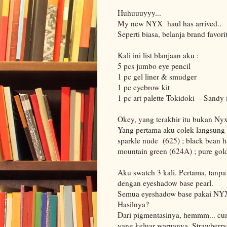
Huhuuuyyy...
My new NYX haul has arrived..
Seperti biasa, belanja brand favori
Kali ini list blanjaan aku :
5 pcs jumbo eye pencil
1 pc gel liner & smudger
1 pc eyebrow kit
1 pc art palette Tokidoki - Sandy 
Okey, yang terakhir itu bukan Nyx.
Yang pertama aku colek langsung si
sparkle nude (625) ; black bean ha
mountain green (624A) ; pure gol
Aku swatch 3 kali. Pertama, tanp
dengan eyeshadow base pearl.
Semua eyeshadow base pakai NYX 
Hasilnya?
Dari pigmentasinya, hemmm... cum
yang keluar warnanya. Strawberry