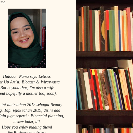
 me
Halooo.. Nama saya Le
tisia.
e Up Artist,
Blogger & Wiraswasta.
But beyond that, I'm also a wife
and hopefully a mother too, soon).
 ini lahir tahun 2012 sebagai Beauty
g. Tapi sejak tahun 2019, disini ada
lain juga seperti : Financial planning,
review buku, dll.
Hope you enjoy reading them!
for Business inquiries :