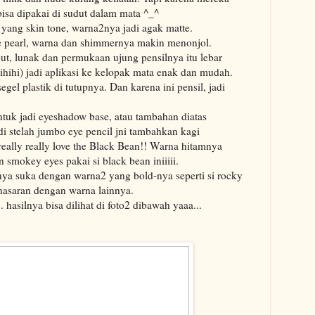
bisa dipakai di sudut dalam mata ^_^
ang skin tone, warna2nya jadi agak matte.
 pearl, warna dan shimmernya makin menonjol.
ut, lunak dan permukaan ujung pensilnya itu lebar
hihi) jadi aplikasi ke kelopak mata enak dan mudah.
gel plastik di tutupnya. Dan karena ini pensil, jadi
untuk jadi eyeshadow base, atau tambahan diatas
di stelah jumbo eye pencil jni tambahkan kagi
really really love the Black Bean!! Warna hitamnya
n smokey eyes pakai si black bean iniiiii.
nya suka dengan warna2 yang bold-nya seperti si rocky
nasaran dengan warna lainnya.
 hasilnya bisa dilihat di foto2 dibawah yaaa...