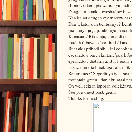
shimmer dan tipis warnanya, jadi 
Dengan memakai eyeshadow base y
Nah kalau dengan eyeshadow base
Dari tekstur dan bentuknya? Lemb
(namanya juga jumbo eye pencil hi
Kemasan? Biasa aja, cuma dikasi se
mudah dibawa sehari-hari di tas.
Buat aku pribadi sih... ini cocok 
eyeshadow base skintone/pearl. Ja
eyeshadow diatasnya. But I really 
passs..dan dia lunak..ga sabar biki
Repurchase? Sepertinya iya...soal
mountain green...dan aku masi pe
Oh well sekian laporan colek2nya..
See you onext post, geulis..
Thanks for reading..