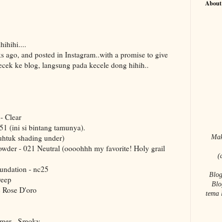
About
hihihi....
s ago, and posted in Instagram..with a promise to give
gecek ke blog, langsung pada kecele dong hihih..
- Clear
(ini si bintang tamunya).
uhtuk shading under)
Mak
owder - 021 Neutral (oooohhh my favorite! Holy grail
(
undation - nc25
Blog
Deep
Blo
 Rose D'oro
tema 
imer - Smoky