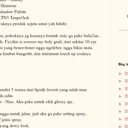
Skintone
eshadow Palette
CP03 Taupe/Ash
ayaknya produk sejuta umat yah hihih)
pa, pokoknya yg kuasnya bentuk sisir, ga pake bulu2an..
k. Fyi,this is sooooo my holy grail..dari sekitar 10 eye
ni yang bener-bener ngga ngeleber, ngga bikin mata
na lembut bangetttt, dan minimum touch up soalnya
Blog A
2
►
2
►
2
►
ndiri 3 warna dari lipstik favorit yang udah mau
k,salin.
2
►
 - Nias. Aku pake untuk efek glossy aja..
2
►
2
►
ngga untuk jalan, jadi aku ga pake setting spray..
2
►
 jenis spray.
 yang dewy look.
2
►