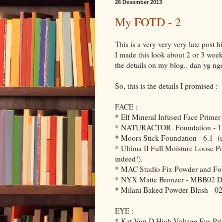
26 Desember 2013
My FOTD - 2
This is a very very very late post hi
I made this look about 2 or 3 week
the details on my blog.. dan yg n
So, this is the details I promised :
FACE :
* Elf Mineral Infused Face Primer 
* NATURACTOR Foundation - 151 
* Moors Stick Foundation - 6.1 (
* Ultima II Full Moisture Loose P
indeed!).
* MAC Studio Fix Powder and Fo
* NYX Matte Bronzer - MBB02 
* Milani Baked Powder Blush - 02
EYE :
* Kat Von D High Voltage Eye Pr