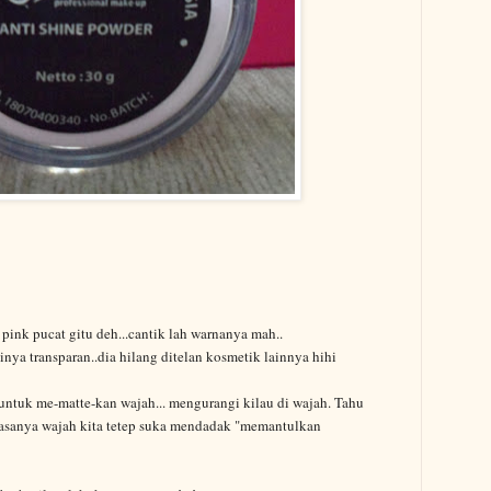
pink pucat gitu deh...cantik lah warnanya mah..
inya transparan..dia hilang ditelan kosmetik lainnya hihi
 untuk me-matte-kan wajah... mengurangi kilau di wajah. Tahu
iasanya wajah kita tetep suka mendadak "memantulkan