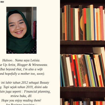
 me
Halooo.. Nama saya Le
tisia.
e Up Artist,
Blogger & Wiraswasta.
But beyond that, I'm also a wife
and hopefully a mother too, soon).
 ini lahir tahun 2012 sebagai Beauty
g. Tapi sejak tahun 2019, disini ada
lain juga seperti : Financial planning,
review buku, dll.
Hope you enjoy reading them!
for Business inquiries :