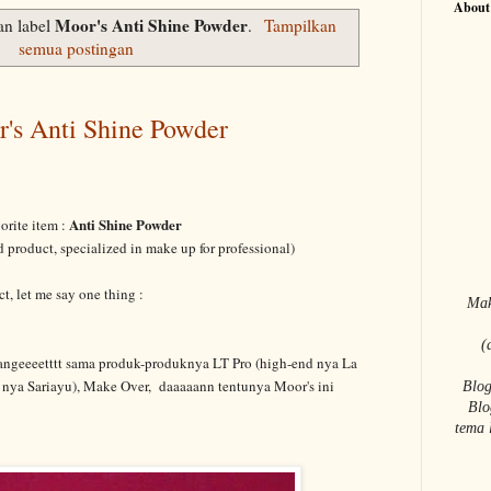
About
Moor's Anti Shine Powder
an label
.
Tampilkan
semua postingan
r's Anti Shine Powder
Anti Shine Powder
orite item :
 product, specialized in make up for professional)
uct, let me say one thing
:
Mak
(
angeeeetttt sama produk-produknya LT Pro (high-end nya La
nd nya Sariayu), Make Over, daaaaann tentunya Moor's ini
Blog
Blo
tema 