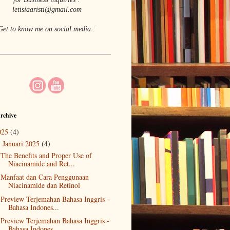
letisiaaristi@gmail.com
Get to know me on social media :
rchive
025
(4)
Januari 2025
(4)
▼
The Benefits and Proper Use of
Niacinamide and Ret...
Manfaat dan Cara Penggunaan
Niacinamide dan Retinol
Preview Terjemahan Bahasa Inggris -
Bahasa Indones...
Preview Terjemahan Bahasa Inggris -
Bahasa Indones...