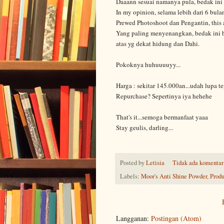
Daaann sesuai namanya pula, bedak ini
In my opinion, selama lebih dari 6 bul
Prewed Photoshoot dan Pengantin, this 
Yang paling menyenangkan, bedak ini b
atas yg dekat hidung dan Dahi.
Pokoknya huhuuuuyy...
Harga : sekitar 145.000an...udah lupa t
Repurchase? Sepertinya iya hehehe
That's it...semoga bermanfaat yaaa
Stay geulis, darling...
Posted by
Letisia
Tidak ada komentar
Labels:
Moor's Anti Shine Powder
,
Prod
Langganan:
Postingan (Atom)