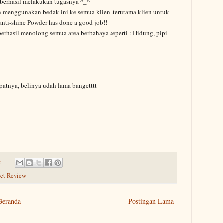
 berhasil melakukan tugasnya ^_^
an menggunakan bedak ini ke semua klien..terutama klien untuk
anti-shine Powder has done a good job!!
erhasil menolong semua area berbahaya seperti : Hidung, pipi
epatnya, belinya udah lama bangetttt
:
uct Review
Beranda
Postingan Lama