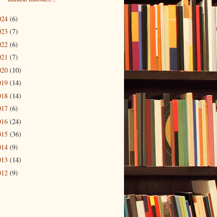
024
(6)
023
(7)
022
(6)
021
(7)
020
(10)
019
(14)
018
(14)
017
(6)
016
(24)
015
(36)
014
(9)
013
(14)
012
(9)