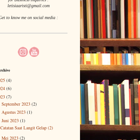
letisiaaristi@gmail.com
Get to know me on social media :
rchive
025
(4)
024
(6)
023
(7)
September 2023
(2)
►
Agustus 2023
(1)
►
Juni 2023
(1)
▼
Catatan Saat Langit Gelap (2)
Mei 2023
(2)
►