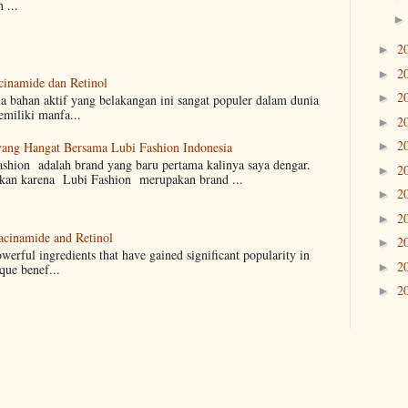
 ...
2
►
2
►
inamide dan Retinol
2
►
a bahan aktif yang belakangan ini sangat populer dalam dunia
miliki manfa...
2
►
2
yang Hangat Bersama Lubi Fashion Indonesia
►
shion adalah brand yang baru pertama kalinya saya dengar.
2
►
ukan karena Lubi Fashion merupakan brand ...
2
►
2
►
acinamide and Retinol
2
►
erful ingredients that have gained significant popularity in
2
►
que benef...
2
►