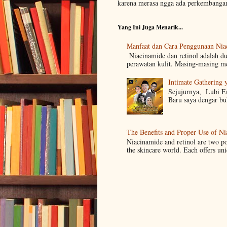
karena merasa ngga ada perkembangan
Yang Ini Juga Menarik...
Manfaat dan Cara Penggunaan Niac
Niacinamide dan retinol adalah du
perawatan kulit. Masing-masing me
Intimate Gathering 
Sejujurnya, Lubi Fa
Baru saya dengar b
The Benefits and Proper Use of Ni
Niacinamide and retinol are two pow
the skincare world. Each offers uni