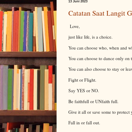
13 Juni 2023
Catatan Saat Langit G
Love,
just like life, is a choice.
You can choose who, when and w
You can choose to dance only on th
You can also choose to stay or lea
Fight or Flight.
Say YES or NO.
Be faithfull or UNfaith full.
Give it all or save some to protect 
Fall in or fall out.