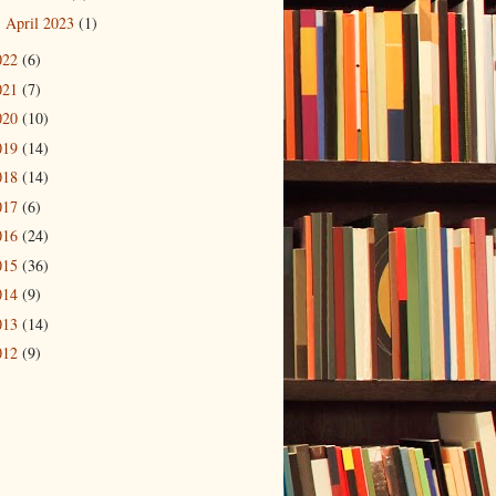
April 2023
(1)
►
022
(6)
021
(7)
020
(10)
019
(14)
018
(14)
017
(6)
016
(24)
015
(36)
014
(9)
013
(14)
012
(9)