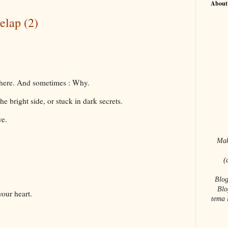
About
elap (2)
here. And sometimes : Why.
e bright side, or stuck in dark secrets.
ve.
Mak
(
Blog
Blo
your heart.
tema 