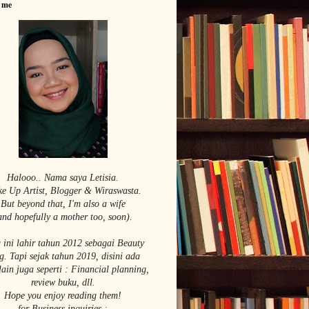
 me
Halooo.. Nama saya Le
tisia.
e Up Artist,
Blogger & Wiraswasta.
But beyond that, I'm also a wife
and hopefully a mother too, soon).
 ini lahir tahun 2012 sebagai Beauty
g. Tapi sejak tahun 2019, disini ada
lain juga seperti : Financial planning,
review buku, dll.
Hope you enjoy reading them!
for Business inquiries :