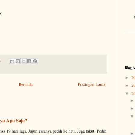
y.
:
Blog A
2
►
Beranda
Postingan Lama
2
►
2
▼
ya Apa Saja?
sa 19 hari lagi. Jujur, rasanya pedih ke hati. Juga takut. Pedih