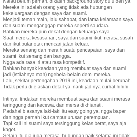
Kalau belum pernah, dikasih background story dulu deh ya.
Mereka ini adalah orang yang tidak ada hubungan
kekeluargaan dengan saya dan suami.
Menjadi teman main, lalu sahabat, dan lama kelamaan saya
dan suami menganggap mereka seperti saudara.
Bahkan mereka pun dekat dengan keluarga saya.
Saat mereka kesusahan, saya dan suami ikut merasa susah
dan ikut putar otak mencari jalan keluar.
Mereka senang dan meraih suatu pencapaian, saya dan
suami ikut senang dan bangga.
Ngga ada rasa iri atau rasa kompetitif.
Bahkan banyak keadaan yang membuat saya dan suami
jadi (istilahnya mah) ngebela-belain demi mereka.
Lalu, sekitar pertengahan 2019 ini, keadaan mulai berubah.
Tidak perlu dijelaskan detail ya, nanti jadinya curhat hihihi
Intinya, tindakan mereka membuat saya dan suami merasa
teringgung dan kecewa, dan mersa dikhianati.
Padahal biasanya laki-laki itu easy going ya, ngga baper
dan ngga pernah ikut campur urusan perempuan.
Tapi kali ini suami saya tersinggung kelas berat, saya aja
kaget.
Selain itu dia juga merasa, hubungan baik selama ini tidak