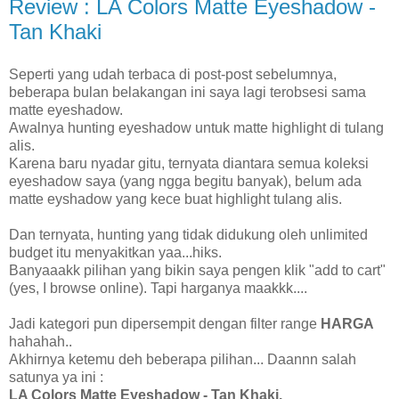
Review : LA Colors Matte Eyeshadow -
Tan Khaki
Seperti yang udah terbaca di post-post sebelumnya,
beberapa bulan belakangan ini saya lagi terobsesi sama
matte eyeshadow.
Awalnya hunting eyeshadow untuk matte highlight di tulang
alis.
Karena baru nyadar gitu, ternyata diantara semua koleksi
eyeshadow saya (yang ngga begitu banyak), belum ada
matte eyshadow yang kece buat highlight tulang alis.
Dan ternyata, hunting yang tidak didukung oleh unlimited
budget itu menyakitkan yaa...hiks.
Banyaaakk pilihan yang bikin saya pengen klik "add to cart"
(yes, I browse online). Tapi harganya maakkk....
Jadi kategori pun dipersempit dengan filter range
HARGA
hahahah..
Akhirnya ketemu deh beberapa pilihan... Daannn salah
satunya ya ini :
LA Colors Matte Eyeshadow - Tan Khaki.