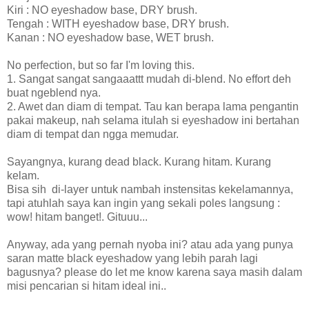
Kiri : NO eyeshadow base, DRY brush.
Tengah : WITH eyeshadow base, DRY brush.
Kanan : NO eyeshadow base, WET brush.
No perfection, but so far I'm loving this.
1. Sangat sangat sangaaattt mudah di-blend. No effort deh
buat ngeblend nya.
2. Awet dan diam di tempat. Tau kan berapa lama pengantin
pakai makeup, nah selama itulah si eyeshadow ini bertahan
diam di tempat dan ngga memudar.
Sayangnya, kurang dead black. Kurang hitam. Kurang
kelam.
Bisa sih di-layer untuk nambah instensitas kekelamannya,
tapi atuhlah saya kan ingin yang sekali poles langsung :
wow! hitam banget!. Gituuu...
Anyway, ada yang pernah nyoba ini? atau ada yang punya
saran matte black eyeshadow yang lebih parah lagi
bagusnya? please do let me know karena saya masih dalam
misi pencarian si hitam ideal ini..