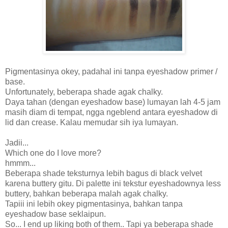
Pigmentasinya okey, padahal ini tanpa eyeshadow primer /
base.
Unfortunately, beberapa shade agak chalky.
Daya tahan (dengan eyeshadow base) lumayan lah 4-5 jam
masih diam di tempat, ngga ngeblend antara eyeshadow di
lid dan crease. Kalau memudar sih iya lumayan.
Jadii...
Which one do I love more?
hmmm...
Beberapa shade teksturnya lebih bagus di black velvet
karena buttery gitu. Di palette ini tekstur eyeshadownya less
buttery, bahkan beberapa malah agak chalky.
Tapiii ini lebih okey pigmentasinya, bahkan tanpa
eyeshadow base seklaipun.
So... I end up liking both of them.. Tapi ya beberapa shade