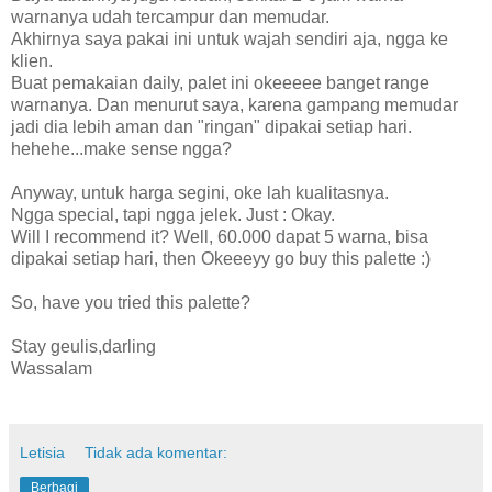
warnanya udah tercampur dan memudar.
Akhirnya saya pakai ini untuk wajah sendiri aja, ngga ke
klien.
Buat pemakaian daily, palet ini okeeeee banget range
warnanya. Dan menurut saya, karena gampang memudar
jadi dia lebih aman dan "ringan" dipakai setiap hari.
hehehe...make sense ngga?
Anyway, untuk harga segini, oke lah kualitasnya.
Ngga special, tapi ngga jelek. Just : Okay.
Will I recommend it? Well, 60.000 dapat 5 warna, bisa
dipakai setiap hari, then Okeeeyy go buy this palette :)
So, have you tried this palette?
Stay geulis,darling
Wassalam
Letisia
Tidak ada komentar:
Berbagi