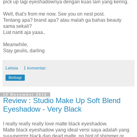
pick up lagi eyeshadownya dengan kuas lain yang kering.
Well, that's from me now. See you on nest post.
Tentang apa? brand apa? atau malah ga bahas beauty
sama sekali?
Liat nanti aja yaaa..
Meanwhile,
Stay geulis, darling
Letisia
1 komentar:
Berbagi
10 November 2016
Review : Studio Make Up Soft Blend
Eyeshadow - Very Black
I really really really love matte black eyeshadow.
Matte black eyeshadow yang ideal versi saya adalah yang
suuuperrrrrr black dan dead matte, no hint of shimmer or