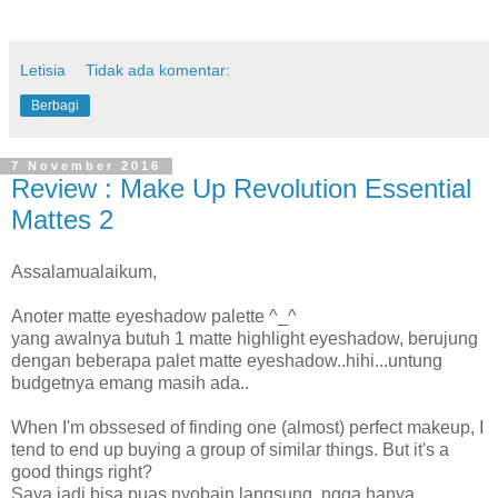
Letisia
Tidak ada komentar:
Berbagi
7 November 2016
Review : Make Up Revolution Essential
Mattes 2
Assalamualaikum,
Anoter matte eyeshadow palette ^_^
yang awalnya butuh 1 matte highlight eyeshadow, berujung
dengan beberapa palet matte eyeshadow..hihi...untung
budgetnya emang masih ada..
When I'm obssesed of finding one (almost) perfect makeup, I
tend to end up buying a group of similar things. But it's a
good things right?
Saya jadi bisa puas nyobain langsung, ngga hanya