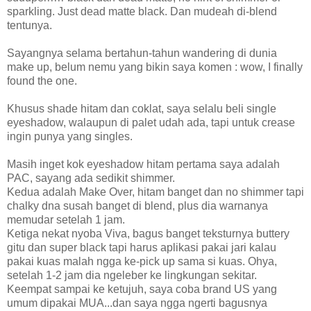
sparkling. Just dead matte black. Dan mudeah di-blend
tentunya.
Sayangnya selama bertahun-tahun wandering di dunia
make up, belum nemu yang bikin saya komen : wow, I finally
found the one.
Khusus shade hitam dan coklat, saya selalu beli single
eyeshadow, walaupun di palet udah ada, tapi untuk crease
ingin punya yang singles.
Masih inget kok eyeshadow hitam pertama saya adalah
PAC, sayang ada sedikit shimmer.
Kedua adalah Make Over, hitam banget dan no shimmer tapi
chalky dna susah banget di blend, plus dia warnanya
memudar setelah 1 jam.
Ketiga nekat nyoba Viva, bagus banget teksturnya buttery
gitu dan super black tapi harus aplikasi pakai jari kalau
pakai kuas malah ngga ke-pick up sama si kuas. Ohya,
setelah 1-2 jam dia ngeleber ke lingkungan sekitar.
Keempat sampai ke ketujuh, saya coba brand US yang
umum dipakai MUA...dan saya ngga ngerti bagusnya