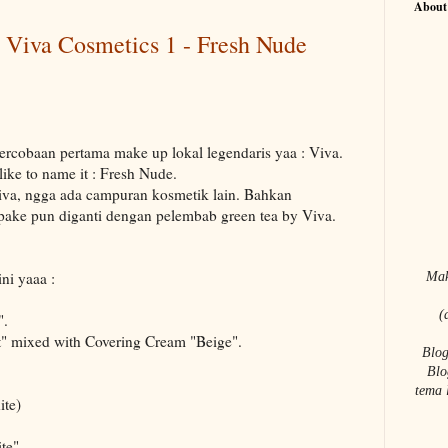
About
 Viva Cosmetics 1 - Fresh Nude
percobaan pertama make up lokal legendaris yaa : Viva.
like to name it : Fresh Nude.
va, ngga ada campuran kosmetik lain. Bahkan
ake pun diganti dengan pelembab green tea by Viva.
ni yaaa :
Mak
(
".
" mixed with Covering Cream "Beige".
Blog
Blo
tema 
ite)
te".