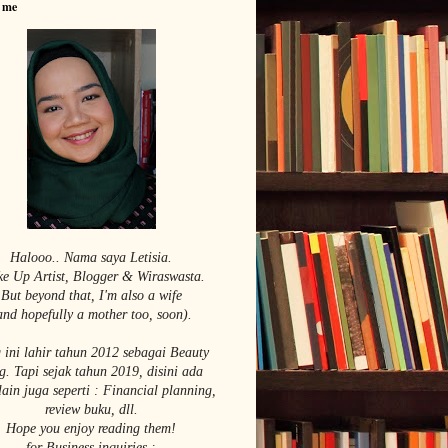
 me
Halooo.. Nama saya Le
tisia.
e Up Artist,
Blogger & Wiraswasta.
But beyond that, I'm also a wife
and hopefully a mother too, soon).
 ini lahir tahun 2012 sebagai Beauty
g. Tapi sejak tahun 2019, disini ada
lain juga seperti : Financial planning,
review buku, dll.
Hope you enjoy reading them!
for Business inquiries :