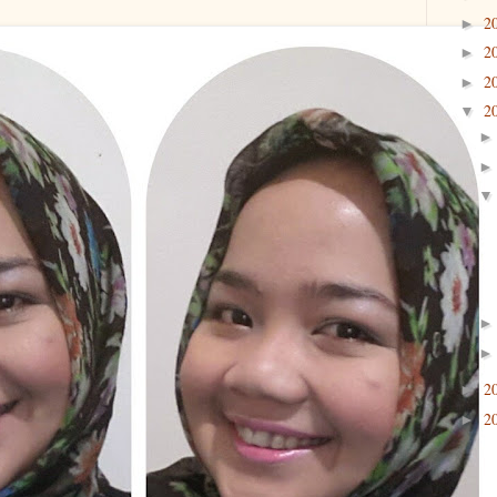
2
►
2
►
2
►
2
▼
2
►
2
►