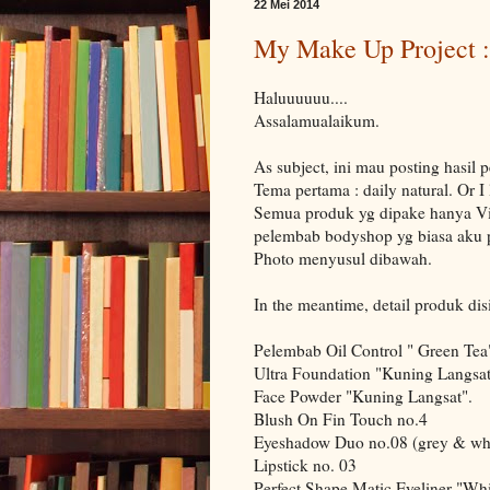
22 Mei 2014
My Make Up Project :
Haluuuuuu....
Assalamualaikum.
As subject, ini mau posting hasil 
Tema pertama : daily natural. Or I 
Semua produk yg dipake hanya Vi
pelembab bodyshop yg biasa aku p
Photo menyusul dibawah.
In the meantime, detail produk disi
Pelembab Oil Control " Green Tea
Ultra Foundation "Kuning Langsat
Face Powder "Kuning Langsat".
Blush On Fin Touch no.4
Eyeshadow Duo no.08 (grey & wh
Lipstick no. 03
Perfect Shape Matic Eyeliner "Whi