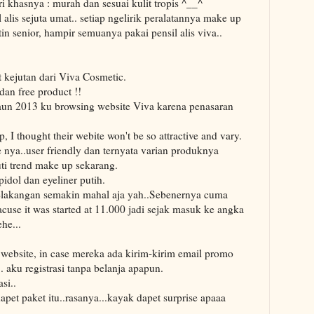
i khasnya : murah dan sesuai kulit tropis ^__^
 alis sejuta umat.. setiap ngelirik peralatannya make up
in senior, hampir semuanya pakai pensil alis viva..
 kejutan dari Viva Cosmetic.
an free product !!
r taun 2013 ku browsing website Viva karena penasaran
, I thought their webite won't be so attractive and vary.
e nya..user friendly dan ternyata varian produknya
i trend make up sekarang.
pidol dan eyeliner putih.
belakangan semakin mahal aja yah..Sebenernya cuma
acuse it was started at 11.000 jadi sejak masuk ke angka
he...
di website, in case mereka ada kirim-kirim email promo
. aku registrasi tanpa belanja apapun.
si..
et paket itu..rasanya...kayak dapet surprise apaaa