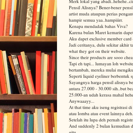
Merk lokal yang abadi..hehehe..cir
Pensil Alisnya? Bener-bener pensil
artist muda ataupun perias pengant
hampir semua yaa..hampiiirr.
Kenapa mendadak bahas Viva?
Karena bulan Maret kemarin dapet
Aku dapet exclusive member card d
Jadi ceritanya, dulu sekitar akhi
what they got on their website.
Since their products are sooo cheap
Tapi eh tapi... lumayan loh websit
bertambah, mereka mulai mengikut
Seperti liquid eyeliner berbentuk s
Sayangnya harga pensil alisnya 
antara 27.000 - 30.000 sih..but be
25.000-an udah kerasa mahal hehe
Anywaaayy...
At that time aku iseng registrasi 
atau lomba atau event lainnya deh.
Setelah itu lupa deh pernah registra
And suddenly 2 bulan kemudian dap
gitu..