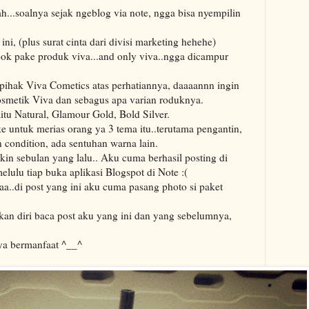
...soalnya sejak ngeblog via note, ngga bisa nyempilin
ni, (plus surat cinta dari divisi marketing hehehe)
ook pake produk viva...and only viva..ngga dicampur
pihak Viva Cometics atas perhatiannya, daaaannn ingin
kosmetik Viva dan sebagus apa varian roduknya.
tu Natural, Glamour Gold, Bold Silver.
 untuk merias orang ya 3 tema itu..terutama pengantin,
in condition, ada sentuhan warna lain.
bikin sebulan yang lalu.. Aku cuma berhasil posting di
elulu tiap buka aplikasi Blogspot di Note :(
a..di post yang ini aku cuma pasang photo si paket
an diri baca post aku yang ini dan yang sebelumnya,
ya bermanfaat ^__^