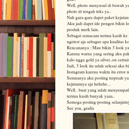
Well, photo menyusul di bawah yah
photo di tengah teks ya..
Nah gara-gara dapet paket kejutan i
Aku jadi dapet ide pengen bikin l
produk merk lain.
Sebagai semacam terima kasih ke 
ngetest aja sebagus apa kualitas 
Rencananya : Mau bikin 3 look yai
Karena warna yang sering aku pake
kalo ngga gold ya silver..on certa
Jadi, 3 look itu udah selesai aku 
Instagram karena waktu itu error m
Semuanya aku posting terpisah yaa
kejutannya aja hehehe...
Well.. buat yang udah menyempatk
terima kasih banyak yaaa..
Semoga posting-posting selanjutn
See you, geulis