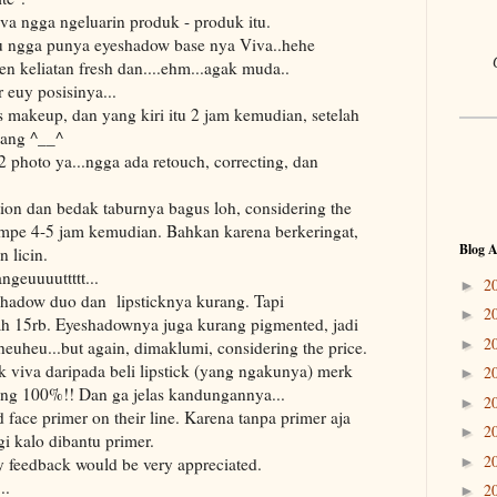
va ngga ngeluarin produk - produk itu.
u ngga punya eyeshadow base nya Viva..hehe
en keliatan fresh dan....ehm...agak muda..
 euy posisinya...
s makeup, dan yang kiri itu 2 jam kemudian, setelah
dang ^__^
 photo ya...ngga ada retouch, correcting, dan
ion dan bedak taburnya bagus loh, considering the
ampe 4-5 jam kemudian. Bahkan karena berkeringat,
Blog A
 licin.
ngeuuuuttttt...
2
►
shadow duo dan lipsticknya kurang. Tapi
2
►
h 15rb. Eyeshadownya juga kurang pigmented, jadi
2
►
euheu...but again, dimaklumi, considering the price.
ick viva daripada beli lipstick (yang ngakunya) merk
2
►
song 100%!! Dan ga jelas kandungannya...
2
►
d face primer on their line. Karena tanpa primer aja
2
►
i kalo dibantu primer.
2
►
ry feedback would be very appreciated.
..
2
►