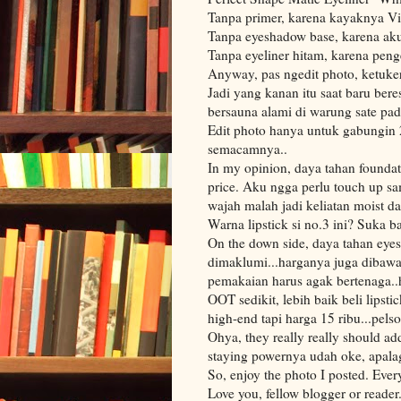
Tanpa primer, karena kayaknya Vi
Tanpa eyeshadow base, karena ak
Tanpa eyeliner hitam, karena peng
Anyway, pas ngedit photo, ketuker
Jadi yang kanan itu saat baru bere
bersauna alami di warung sate pa
Edit photo hanya untuk gabungin 2
semacamnya..
In my opinion, daya tahan foundat
price. Aku ngga perlu touch up s
wajah malah jadi keliatan moist dan
Warna lipstick si no.3 ini? Suka ba
On the down side, daya tahan eye
dimaklumi...harganya juga dibawa
pemakaian harus agak bertenaga..h
OOT sedikit, lebih baik beli lipst
high-end tapi harga 15 ribu...pel
Ohya, they really really should ad
staying powernya udah oke, apalag
So, enjoy the photo I posted. Eve
Love you, fellow blogger or reader.