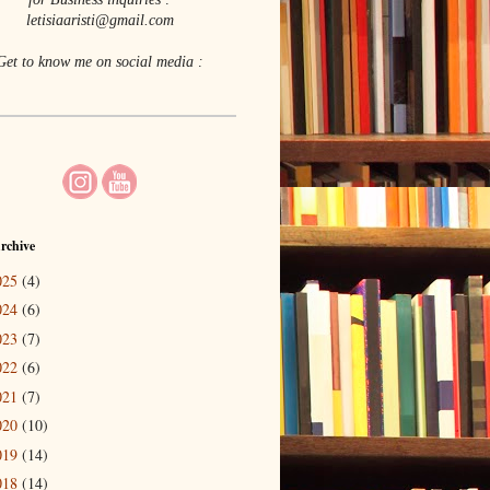
letisiaaristi@gmail.com
Get to know me on social media :
rchive
025
(4)
024
(6)
023
(7)
022
(6)
021
(7)
020
(10)
019
(14)
018
(14)