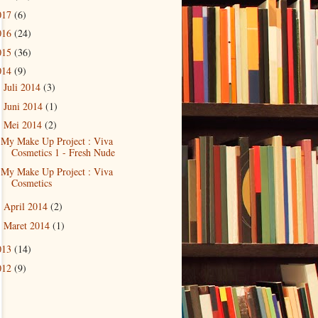
017
(6)
016
(24)
015
(36)
014
(9)
Juli 2014
(3)
►
Juni 2014
(1)
►
Mei 2014
(2)
▼
My Make Up Project : Viva
Cosmetics 1 - Fresh Nude
My Make Up Project : Viva
Cosmetics
April 2014
(2)
►
Maret 2014
(1)
►
013
(14)
012
(9)