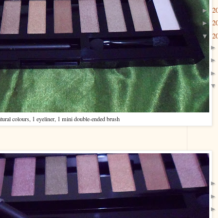
2
►
2
►
2
▼
tural colours, 1 eyeliner, 1 mini double-ended brush