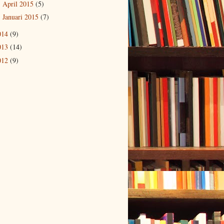
April 2015
(5)
►
Januari 2015
(7)
►
014
(9)
013
(14)
012
(9)