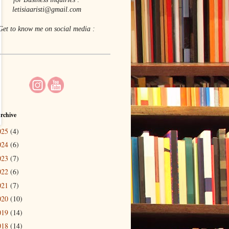
letisiaaristi@gmail.com
Get to know me on social media :
rchive
025
(4)
024
(6)
023
(7)
022
(6)
021
(7)
020
(10)
019
(14)
018
(14)