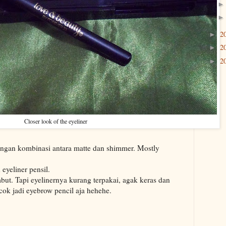
2
►
2
►
2
►
Closer look of the eyeliner
ngan kombinasi antara matte dan shimmer. Mostly
eyeliner pensil.
ut. Tapi eyelinernya kurang terpakai, agak keras dan
ok jadi eyebrow pencil aja hehehe.