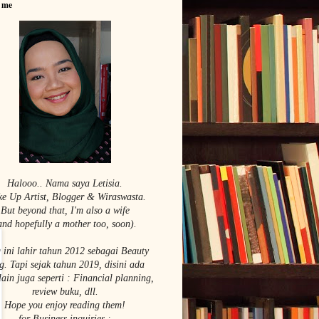
 me
Halooo.. Nama saya Le
tisia.
e Up Artist,
Blogger & Wiraswasta.
But beyond that, I'm also a wife
and hopefully a mother too, soon).
 ini lahir tahun 2012 sebagai Beauty
g. Tapi sejak tahun 2019, disini ada
lain juga seperti : Financial planning,
review buku, dll.
Hope you enjoy reading them!
for Business inquiries :