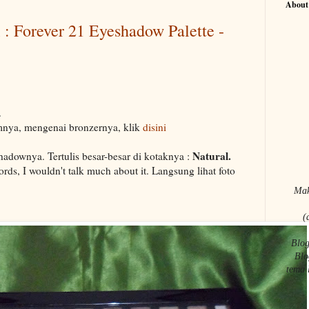
About
: Forever 21 Eyeshadow Palette -
.
mnya, mengenai bronzernya, klik
disini
Natural.
hadownya. Tertulis besar-besar di kotaknya :
rds, I wouldn't talk much about it. Langsung lihat foto
Mak
(
Blog
Blo
tema 