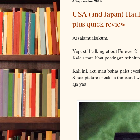
4 September 2015
USA (and Japan) Haul 
plus quick review
Assalamualaikum.
Yup, still talking about Forever 21
Kalau mau lihat postingan sebelu
Kali ini, aku mau bahas palet eyes
Since picture speaks a thousand wo
aja yaa.