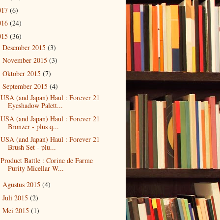
017
(6)
016
(24)
015
(36)
Desember 2015
(3)
►
November 2015
(3)
►
Oktober 2015
(7)
►
September 2015
(4)
▼
USA (and Japan) Haul : Forever 21
Eyeshadow Palett...
USA (and Japan) Haul : Forever 21
Bronzer - plus q...
USA (and Japan) Haul : Forever 21
Brush Set - plu...
Product Battle : Corine de Farme
Purity Micellar W...
Agustus 2015
(4)
►
Juli 2015
(2)
►
Mei 2015
(1)
►