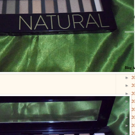
Blog A
2
►
2
►
2
►
2
►
2
►
2
►
2
►
2
►