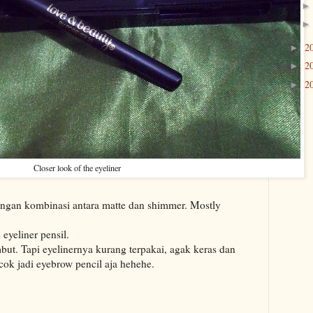
2
►
2
►
2
►
Closer look of the eyeliner
ngan kombinasi antara matte dan shimmer. Mostly
eyeliner pensil.
ut. Tapi eyelinernya kurang terpakai, agak keras dan
ok jadi eyebrow pencil aja hehehe.