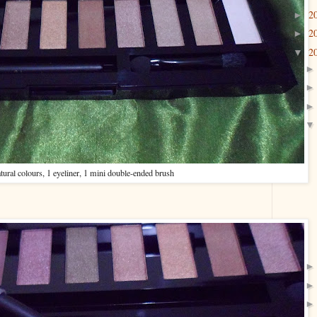
2
►
2
►
2
▼
tural colours, 1 eyeliner, 1 mini double-ended brush