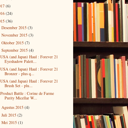
017
(6)
016
(24)
015
(36)
Desember 2015
(3)
►
November 2015
(3)
►
Oktober 2015
(7)
►
September 2015
(4)
▼
USA (and Japan) Haul : Forever 21
Eyeshadow Palett...
USA (and Japan) Haul : Forever 21
Bronzer - plus q...
USA (and Japan) Haul : Forever 21
Brush Set - plu...
Product Battle : Corine de Farme
Purity Micellar W...
Agustus 2015
(4)
►
Juli 2015
(2)
►
Mei 2015
(1)
►