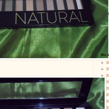
Blog A
2
►
2
►
2
►
2
►
2
►
2
►
2
►
2
►