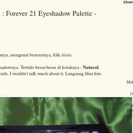
About
: Forever 21 Eyeshadow Palette -
.
mnya, mengenai bronzernya, klik
disini
Natural.
hadownya. Tertulis besar-besar di kotaknya :
rds, I wouldn't talk much about it. Langsung lihat foto
Mak
(
Blog
Blo
tema 