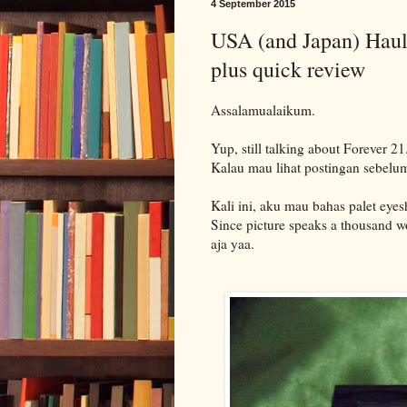
4 September 2015
USA (and Japan) Haul 
plus quick review
Assalamualaikum.
Yup, still talking about Forever 21
Kalau mau lihat postingan sebelu
Kali ini, aku mau bahas palet eyes
Since picture speaks a thousand wo
aja yaa.