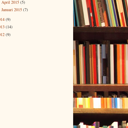
April 2015
(5)
►
Januari 2015
(7)
►
014
(9)
013
(14)
012
(9)