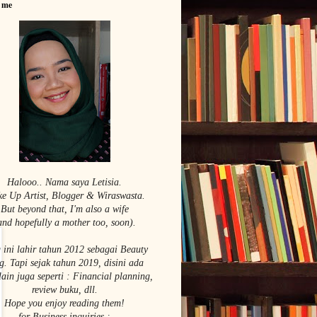
 me
Halooo.. Nama saya Le
tisia.
e Up Artist,
Blogger & Wiraswasta.
But beyond that, I'm also a wife
and hopefully a mother too, soon).
 ini lahir tahun 2012 sebagai Beauty
g. Tapi sejak tahun 2019, disini ada
lain juga seperti : Financial planning,
review buku, dll.
Hope you enjoy reading them!
for Business inquiries :