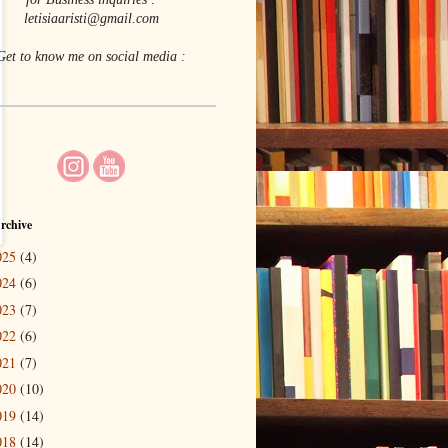
letisiaaristi@gmail.com
Get to know me on social media :
rchive
025
(4)
024
(6)
023
(7)
022
(6)
021
(7)
020
(10)
019
(14)
018
(14)