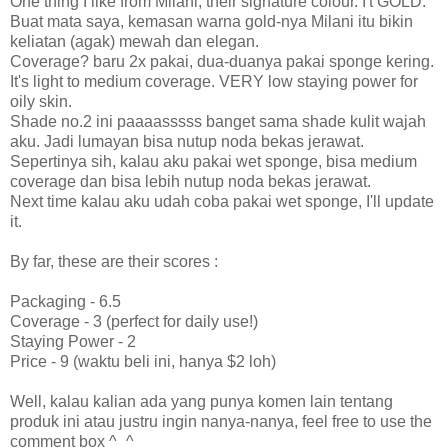
One thing I like from Milani, their signature colour. I't GOLD.
Buat mata saya, kemasan warna gold-nya Milani itu bikin
keliatan (agak) mewah dan elegan.
Coverage? baru 2x pakai, dua-duanya pakai sponge kering.
It's light to medium coverage. VERY low staying power for
oily skin.
Shade no.2 ini paaaasssss banget sama shade kulit wajah
aku. Jadi lumayan bisa nutup noda bekas jerawat.
Sepertinya sih, kalau aku pakai wet sponge, bisa medium
coverage dan bisa lebih nutup noda bekas jerawat.
Next time kalau aku udah coba pakai wet sponge, I'll update
it.
By far, these are their scores :
Packaging - 6.5
Coverage - 3 (perfect for daily use!)
Staying Power - 2
Price - 9 (waktu beli ini, hanya $2 loh)
Well, kalau kalian ada yang punya komen lain tentang
produk ini atau justru ingin nanya-nanya, feel free to use the
comment box ^_^