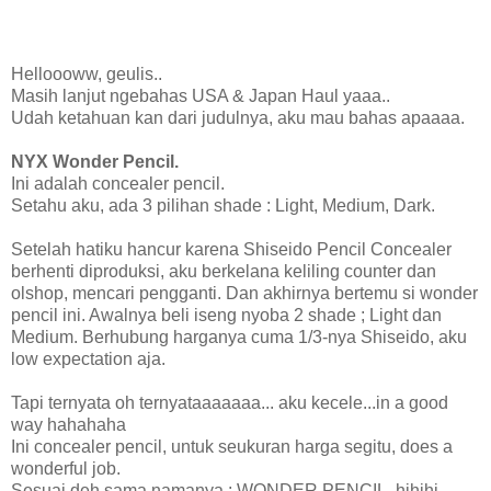
Helloooww, geulis..
Masih lanjut ngebahas USA & Japan Haul yaaa..
Udah ketahuan kan dari judulnya, aku mau bahas apaaaa.
NYX Wonder Pencil.
Ini adalah concealer pencil.
Setahu aku, ada 3 pilihan shade : Light, Medium, Dark.
Setelah hatiku hancur karena Shiseido Pencil Concealer
berhenti diproduksi, aku berkelana keliling counter dan
olshop, mencari pengganti. Dan akhirnya bertemu si wonder
pencil ini. Awalnya beli iseng nyoba 2 shade ; Light dan
Medium. Berhubung harganya cuma 1/3-nya Shiseido, aku
low expectation aja.
Tapi ternyata oh ternyataaaaaaa... aku kecele...in a good
way hahahaha
Ini concealer pencil, untuk seukuran harga segitu, does a
wonderful job.
Sesuai deh sama namanya : WONDER PENCIL. hihihi..