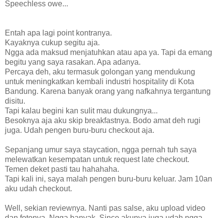
Speechless owe...
Entah apa lagi point kontranya.
Kayaknya cukup segitu aja.
Ngga ada maksud menjatuhkan atau apa ya. Tapi da emang
begitu yang saya rasakan. Apa adanya.
Percaya deh, aku termasuk golongan yang mendukung
untuk meningkatkan kembali industri hospitality di Kota
Bandung. Karena banyak orang yang nafkahnya tergantung
disitu.
Tapi kalau begini kan sulit mau dukungnya...
Besoknya aja aku skip breakfastnya. Bodo amat deh rugi
juga. Udah pengen buru-buru checkout aja.
Sepanjang umur saya staycation, ngga pernah tuh saya
melewatkan kesempatan untuk request late checkout.
Temen deket pasti tau hahahaha.
Tapi kali ini, saya malah pengen buru-buru keluar. Jam 10an
aku udah checkout.
Well, sekian reviewnya. Nanti pas salse, aku upload video
dan fotonya. Ngga banyak. Since akunya juga udah ngga