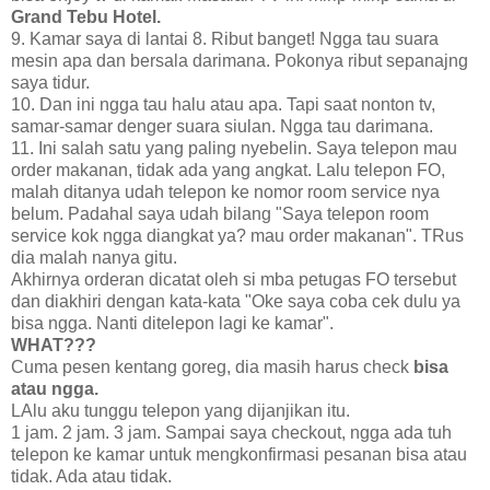
Grand Tebu Hotel.
9. Kamar saya di lantai 8. Ribut banget! Ngga tau suara
mesin apa dan bersala darimana. Pokonya ribut sepanajng
saya tidur.
10. Dan ini ngga tau halu atau apa. Tapi saat nonton tv,
samar-samar denger suara siulan. Ngga tau darimana.
11. Ini salah satu yang paling nyebelin. Saya telepon mau
order makanan, tidak ada yang angkat. Lalu telepon FO,
malah ditanya udah telepon ke nomor room service nya
belum. Padahal saya udah bilang "Saya telepon room
service kok ngga diangkat ya? mau order makanan". TRus
dia malah nanya gitu.
Akhirnya orderan dicatat oleh si mba petugas FO tersebut
dan diakhiri dengan kata-kata "Oke saya coba cek dulu ya
bisa ngga. Nanti ditelepon lagi ke kamar".
WHAT???
Cuma pesen kentang goreg, dia masih harus check
bisa
atau ngga.
LAlu aku tunggu telepon yang dijanjikan itu.
1 jam. 2 jam. 3 jam. Sampai saya checkout, ngga ada tuh
telepon ke kamar untuk mengkonfirmasi pesanan bisa atau
tidak. Ada atau tidak.