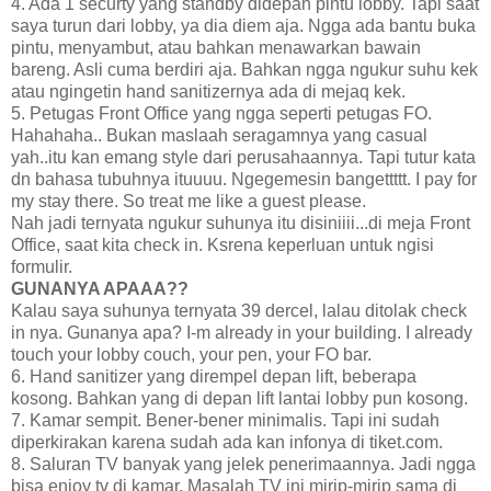
4. Ada 1 securty yang standby didepan pintu lobby. Tapi saat
saya turun dari lobby, ya dia diem aja. Ngga ada bantu buka
pintu, menyambut, atau bahkan menawarkan bawain
bareng. Asli cuma berdiri aja. Bahkan ngga ngukur suhu kek
atau ngingetin hand sanitizernya ada di mejaq kek.
5. Petugas Front Office yang ngga seperti petugas FO.
Hahahaha.. Bukan maslaah seragamnya yang casual
yah..itu kan emang style dari perusahaannya. Tapi tutur kata
dn bahasa tubuhnya ituuuu. Ngegemesin bangettttt. I pay for
my stay there. So treat me like a guest please.
Nah jadi ternyata ngukur suhunya itu disiniiii...di meja Front
Office, saat kita check in. Ksrena keperluan untuk ngisi
formulir.
GUNANYA APAAA??
Kalau saya suhunya ternyata 39 dercel, lalau ditolak check
in nya. Gunanya apa? I-m already in your building. I already
touch your lobby couch, your pen, your FO bar.
6. Hand sanitizer yang dirempel depan lift, beberapa
kosong. Bahkan yang di depan lift lantai lobby pun kosong.
7. Kamar sempit. Bener-bener minimalis. Tapi ini sudah
diperkirakan karena sudah ada kan infonya di tiket.com.
8. Saluran TV banyak yang jelek penerimaannya. Jadi ngga
bisa enjoy tv di kamar. Masalah TV ini mirip-mirip sama di