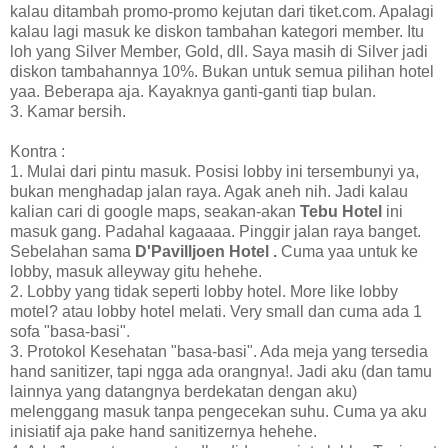
kalau ditambah promo-promo kejutan dari tiket.com. Apalagi
kalau lagi masuk ke diskon tambahan kategori member. Itu
loh yang Silver Member, Gold, dll. Saya masih di Silver jadi
diskon tambahannya 10%. Bukan untuk semua pilihan hotel
yaa. Beberapa aja. Kayaknya ganti-ganti tiap bulan.
3. Kamar bersih.
Kontra :
1. Mulai dari pintu masuk. Posisi lobby ini tersembunyi ya,
bukan menghadap jalan raya. Agak aneh nih. Jadi kalau
kalian cari di google maps, seakan-akan
Tebu Hotel
ini
masuk gang. Padahal kagaaaa. Pinggir jalan raya banget.
Sebelahan sama
D'Pavilljoen Hotel .
Cuma yaa untuk ke
lobby, masuk alleyway gitu hehehe.
2. Lobby yang tidak seperti lobby hotel. More like lobby
motel? atau lobby hotel melati. Very small dan cuma ada 1
sofa "basa-basi".
3. Protokol Kesehatan "basa-basi". Ada meja yang tersedia
hand sanitizer, tapi ngga ada orangnya!. Jadi aku (dan tamu
lainnya yang datangnya berdekatan dengan aku)
melenggang masuk tanpa pengecekan suhu. Cuma ya aku
inisiatif aja pake hand sanitizernya hehehe.