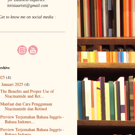
letisiaaristi@gmail.com
Get to know me on social media :
rchive
025
(4)
Januari 2025
(4)
▼
The Benefits and Proper Use of
Niacinamide and Ret...
Manfaat dan Cara Penggunaan
Niacinamide dan Retinol
Preview Terjemahan Bahasa Inggris -
Bahasa Indones...
Preview Terjemahan Bahasa Inggris -
Bahasa Indones...