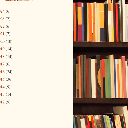
024
(6)
023
(7)
022
(6)
021
(7)
020
(10)
019
(14)
018
(14)
017
(6)
016
(24)
015
(36)
014
(9)
013
(14)
012
(9)