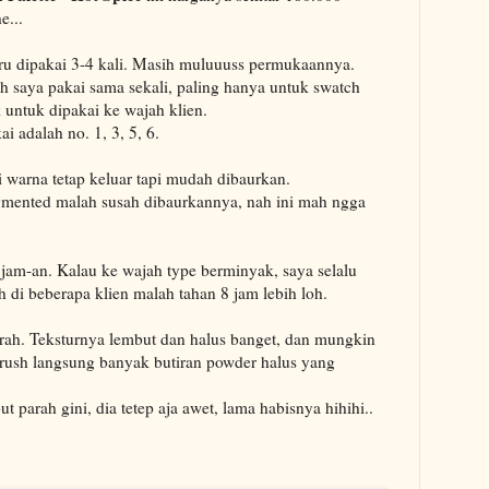
e...
aru dipakai 3-4 kali. Masih muluuuss permukaannya.
h saya pakai sama sekali, paling hanya untuk swatch
k untuk dipakai ke wajah klien.
i adalah no. 1, 3, 5, 6.
 warna tetap keluar tapi mudah dibaurkan.
igmented malah susah dibaurkannya, nah ini mah ngga
4 jam-an. Kalau ke wajah type berminyak, saya selalu
h di beberapa klien malah tahan 8 jam lebih loh.
arah. Teksturnya lembut dan halus banget, dan mungkin
 brush langsung banyak butiran powder halus yang
t parah gini, dia tetep aja awet, lama habisnya hihihi..