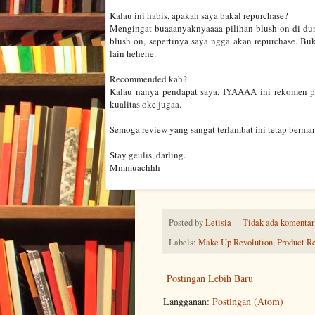
Kalau ini habis, apakah saya bakal repurchase?
Mengingat buaaanyaknyaaaa pilihan blush on di duni
blush on, sepertinya saya ngga akan repurchase. Bu
lain hehehe.
Recommended kah?
Kalau nanya pendapat saya, IYAAAA ini rekomen pi
kualitas oke jugaa.
Semoga review yang sangat terlambat ini tetap berman
Stay geulis, darling.
Mmmuachhh
Posted by
Letisia
Tidak ada komentar
Labels:
Make Up Revolution
,
Product R
Postingan Lebih Baru
Langganan:
Postingan (Atom)