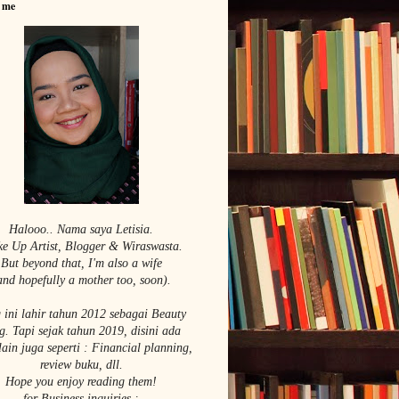
 me
Halooo.. Nama saya Le
tisia.
e Up Artist,
Blogger & Wiraswasta.
But beyond that, I'm also a wife
and hopefully a mother too, soon).
 ini lahir tahun 2012 sebagai Beauty
g. Tapi sejak tahun 2019, disini ada
lain juga seperti : Financial planning,
review buku, dll.
Hope you enjoy reading them!
for Business inquiries :