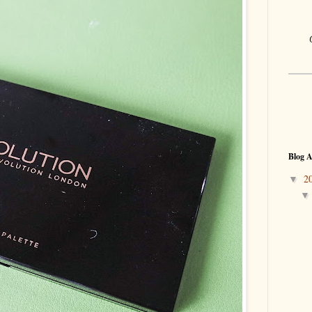
Blog A
2
▼