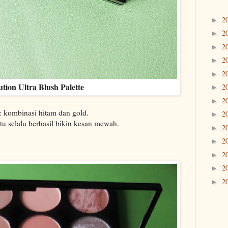
2
►
2
►
2
►
2
►
2
►
ion Ultra Blush Palette
2
►
2
►
: kombinasi hitam dan gold.
2
►
tu selalu berhasil bikin kesan mewah.
2
►
2
►
2
►
2
►
2
►