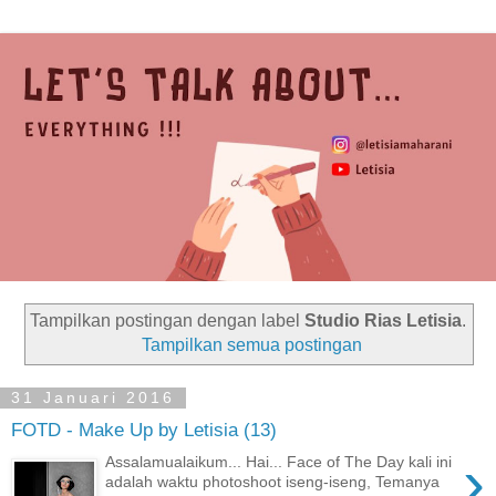
Tampilkan postingan dengan label
Studio Rias Letisia
.
Tampilkan semua postingan
31 Januari 2016
FOTD - Make Up by Letisia (13)
›
Assalamualaikum... Hai... Face of The Day kali ini
adalah waktu photoshoot iseng-iseng, Temanya