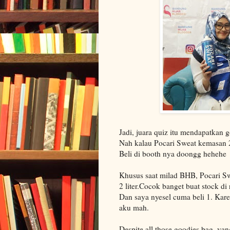
Jadi, juara quiz itu mendapatkan g
Nah kalau Pocari Sweat kemasan 2
Beli di booth nya doongg hehehe
Khusus saat milad BHB, Pocari 
2 liter.Cocok banget buat stock di
Dan saya nyesel cuma beli 1. Kare
aku mah.
Despite all those goodies bag, ya