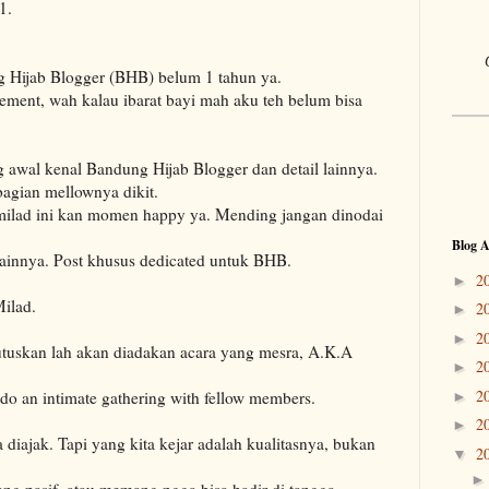
1.
g Hijab Blogger (BHB) belum 1 tahun ya.
ment, wah kalau ibarat bayi mah aku teh belum bisa
g awal kenal Bandung Hijab Blogger dan detail lainnya.
bagian mellownya dikit.
n milad ini kan momen happy ya. Mending jangan dinodai
Blog A
t lainnya. Post khusus dedicated untuk BHB.
2
►
Milad.
2
►
2
►
iputuskan lah akan diadakan acara yang mesra, A.K.A
2
►
2
 do an intimate gathering with fellow members.
►
2
►
ajak. Tapi yang kita kejar adalah kualitasnya, bukan
2
▼
g pasif, atau memang ngga bisa hadir di tangga