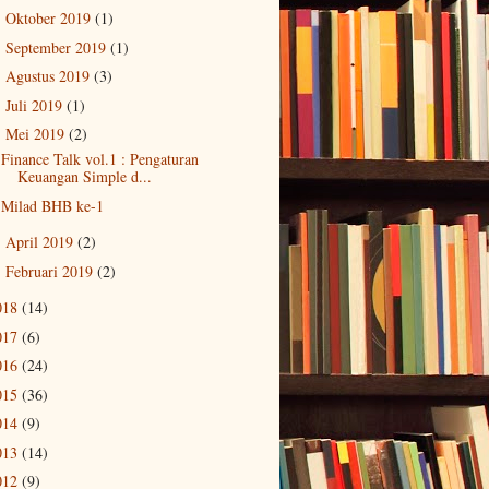
Oktober 2019
(1)
►
September 2019
(1)
►
Agustus 2019
(3)
►
Juli 2019
(1)
►
Mei 2019
(2)
▼
Finance Talk vol.1 : Pengaturan
Keuangan Simple d...
Milad BHB ke-1
April 2019
(2)
►
Februari 2019
(2)
►
018
(14)
017
(6)
016
(24)
015
(36)
014
(9)
013
(14)
012
(9)