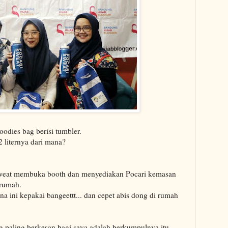
oodies bag berisi tumbler.
 liternya dari mana?
Sweat membuka booth dan menyediakan Pocari kemasan
 rumah.
na ini kepakai bangeettt... dan cepet abis dong di rumah
ng paling berkesan bagi saya adalah berkumpulnya itu.