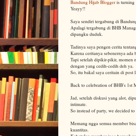
Bandung Hijab Blogger
is turning 
Yeayy!!
Saya sendiri tergabung di Bandun
Apalagi tergabung di BHB Manage
dipangku duduk.
Tadinya saya pengen cerita tentan
Karena ceritanya sebenernya ada 
Tapi setelah dipikir-pikir, mome
dengan yang cedih-cedih deh ya.
So, itu bakal saya ceritain di pos
Back to celebration of BHB's 1st 
Jad, setelah diskusi yang alot, d
intimate.
So instead of party, we decided to
Memang ngga semua member bisa di
kuantitas.
Kebetulan member juga banyak yan