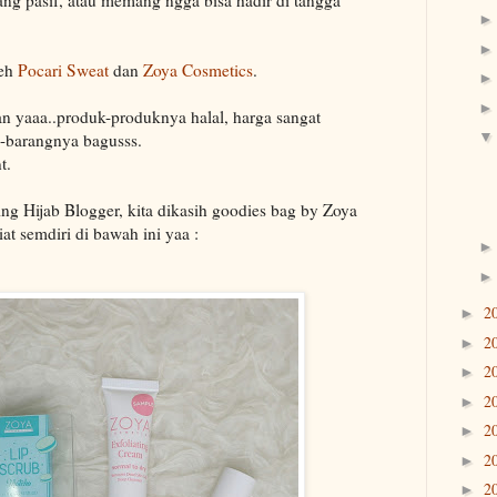
leh
Pocari Sweat
dan
Zoya Cosmetics
.
an yaaa..produk-produknya halal, harga sangat
g-barangnya bagusss.
t.
ng Hijab Blogger, kita dikasih goodies bag by Zoya
t semdiri di bawah ini yaa :
2
►
2
►
2
►
2
►
2
►
2
►
2
►