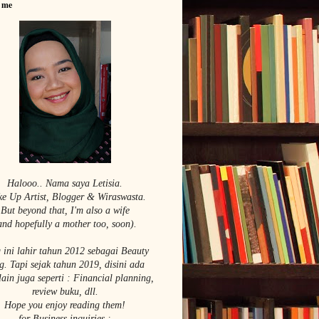
 me
Halooo.. Nama saya Le
tisia.
e Up Artist,
Blogger & Wiraswasta.
But beyond that, I'm also a wife
and hopefully a mother too, soon).
 ini lahir tahun 2012 sebagai Beauty
g. Tapi sejak tahun 2019, disini ada
lain juga seperti : Financial planning,
review buku, dll.
Hope you enjoy reading them!
for Business inquiries :