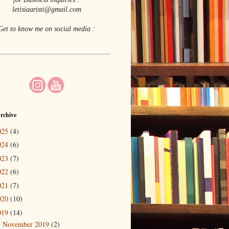
letisiaaristi@gmail.com
Get to know me on social media :
rchive
025
(4)
024
(6)
023
(7)
022
(6)
021
(7)
020
(10)
019
(14)
November 2019
(2)
►