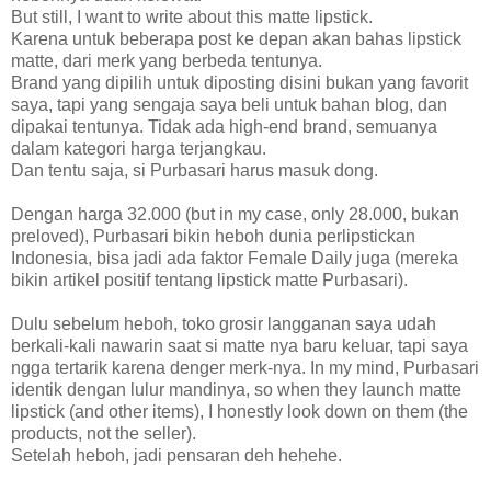
But still, I want to write about this matte lipstick.
Karena untuk beberapa post ke depan akan bahas lipstick
matte, dari merk yang berbeda tentunya.
Brand yang dipilih untuk diposting disini bukan yang favorit
saya, tapi yang sengaja saya beli untuk bahan blog, dan
dipakai tentunya. Tidak ada high-end brand, semuanya
dalam kategori harga terjangkau.
Dan tentu saja, si Purbasari harus masuk dong.
Dengan harga 32.000 (but in my case, only 28.000, bukan
preloved), Purbasari bikin heboh dunia perlipstickan
Indonesia, bisa jadi ada faktor Female Daily juga (mereka
bikin artikel positif tentang lipstick matte Purbasari).
Dulu sebelum heboh, toko grosir langganan saya udah
berkali-kali nawarin saat si matte nya baru keluar, tapi saya
ngga tertarik karena denger merk-nya. In my mind, Purbasari
identik dengan lulur mandinya, so when they launch matte
lipstick (and other items), I honestly look down on them (the
products, not the seller).
Setelah heboh, jadi pensaran deh hehehe.