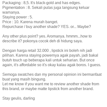
Packaging : 8,5. It's black-gold and has edges.
Pigmentation : 8. Sekali pulas juga langsung keluar
warnanya.
Staying power : 5.
Price : 10. Karena murah banget.
Repurchase / buy another shade? YES. or... Maybe?
Any other plus point? yes. Aromanya. hmmm...how to
describe it? pokonya cocok deh di hidung saya.
Dengan harga retail 32.000 , lipstick ini boleh nih jadi
pilihan. Karena staying powernya agak payah, jadi bakal
butuh touch up beberapa kali untuk seharian. But once
again, it's affordable so it's okay kalau agak boros. I guess.
Semoga swatches dan my personal opinion ini bermanfaat
buat yang masih bingung.
Let me know if you want me to review another shade from
this brand, or maybe matte lipstick from another brand.
Stay geulis, darling