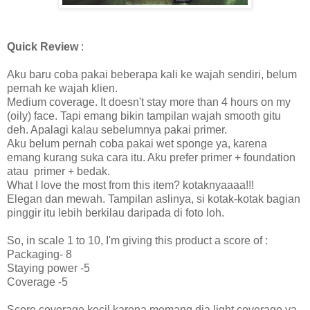
Quick Review
:
Aku baru coba pakai beberapa kali ke wajah sendiri, belum
pernah ke wajah klien.
Medium coverage. It doesn't stay more than 4 hours on my
(oily) face. Tapi emang bikin tampilan wajah smooth gitu
deh. Apalagi kalau sebelumnya pakai primer.
Aku belum pernah coba pakai wet sponge ya, karena
emang kurang suka cara itu. Aku prefer primer + foundation
atau primer + bedak.
What I love the most from this item? kotaknyaaaa!!!
Elegan dan mewah. Tampilan aslinya, si kotak-kotak bagian
pinggir itu lebih berkilau daripada di foto loh.
So, in scale 1 to 10, I'm giving this product a score of :
Packaging- 8
Staying power -5
Coverage -5
Score coverage kecil karena memang dia light coverage ya.