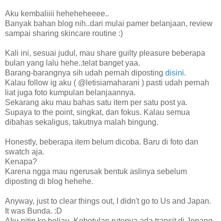
Aku kembaliiii heheheheeee..
Banyak bahan blog nih..dari mulai pamer belanjaan, review
sampai sharing skincare routine :)
Kali ini, sesuai judul, mau share guilty pleasure beberapa
bulan yang lalu hehe..telat banget yaa.
Barang-barangnya sih udah pernah diposting
disini
.
Kalau follow ig aku ( @letisiamaharani ) pasti udah pernah
liat juga foto kumpulan belanjaannya.
Sekarang aku mau bahas satu item per satu post ya.
Supaya to the point, singkat, dan fokus. Kalau semua
dibahas sekaligus, takutnya malah bingung.
Honestly, beberapa item belum dicoba. Baru di foto dan
swatch aja.
Kenapa?
Karena ngga mau ngerusak bentuk aslinya sebelum
diposting di blog hehehe.
Anyway, just to clear things out, I didn't go to Us and Japan.
It was Bunda. :D
Aku nitip ke beliau. Kebetulan rutenya ada transit di Jepang.