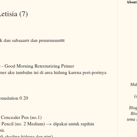
About
tisia (7)
kk dan sabaaarrr dan penuruuuutttt
e - Good Morning Retexturizing Primer
imer aku tambahn ini di area hidung karena pori-porinya
Mak
(
oundation 0 20
Blog
Blo
 Concealer Pen (no.1)
tema 
 Pencil (no. 2 Medium) --> dipakai untuk rapihin
ir.
uk shading hidung dan pipi)