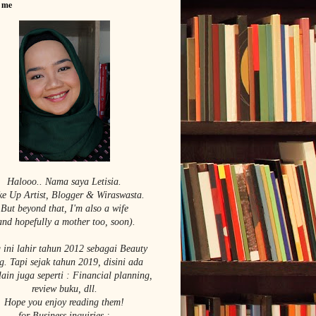
 me
Halooo.. Nama saya Le
tisia.
e Up Artist,
Blogger & Wiraswasta.
But beyond that, I'm also a wife
and hopefully a mother too, soon).
 ini lahir tahun 2012 sebagai Beauty
g. Tapi sejak tahun 2019, disini ada
lain juga seperti : Financial planning,
review buku, dll.
Hope you enjoy reading them!
for Business inquiries :