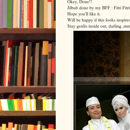
Okey, Done!!
Jilbab done by my BFF : Fitri Fit
Hope you'll like it.
Will be happy if this looks inspire
Stay geulis inside out, darling.