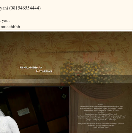
riyani (081546554444)
s you.
.mmmuachhhh