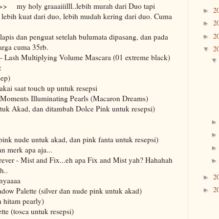
->> my holy graaaiiilll..lebih murah dari Duo tapi
2
►
 lebih kuat dari duo, lebih mudah kering dari duo. Cuma
2
►
2
lapis dan penguat setelah bulumata dipasang, dan pada
►
arga cuma 35rb.
2
▼
- Lash Multiplying Volume Mascara (01 extreme black)
:
ep)
akai saat touch up untuk resepsi
 Moments Illuminating Pearls (Macaron Dreams)
ntuk Akad, dan ditambah Dolce Pink untuk resepsi)
 pink nude untuk akad, dan pink fanta untuk resepsi)
n merk apa aja...
rever - Mist and Fix...eh apa Fix and Mist yah? Hahahah
h..
2
►
wnyaaaa
2
adow Palette (silver dan nude pink untuk akad)
►
n hitam pearly)
te (tosca untuk resepsi)