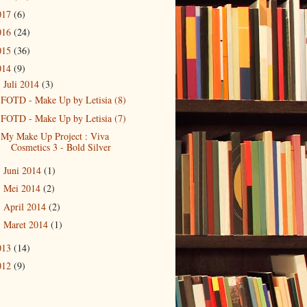
017
(6)
016
(24)
015
(36)
014
(9)
Juli 2014
(3)
▼
FOTD - Make Up by Letisia (8)
FOTD - Make Up by Letisia (7)
My Make Up Project : Viva
Cosmetics 3 - Bold Silver
Juni 2014
(1)
►
Mei 2014
(2)
►
April 2014
(2)
►
Maret 2014
(1)
►
013
(14)
012
(9)