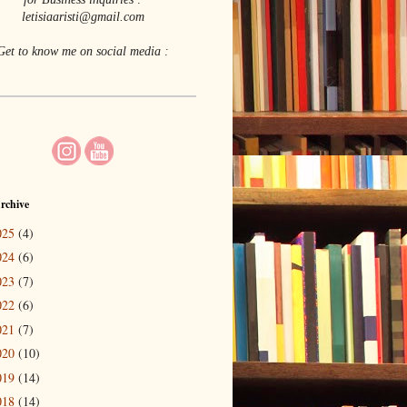
letisiaaristi@gmail.com
Get to know me on social media :
rchive
025
(4)
024
(6)
023
(7)
022
(6)
021
(7)
020
(10)
019
(14)
018
(14)