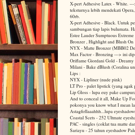
X-pert Adhesive Latex - White. --
teksturnya lebih mendekati Opera,
60rb.
X-pert Adhesive - Black. Untuk pe
sambungan tiap lapis bulumata. H
Estee Lauder Sumptuous Extreme 
Bronzer , Highlight and Blush On 
NYX - Matte Bronzer (MBB02 De
Max Factor - Bronzing ---> ini dip
Oriflame Giordani Gold - Dreamy
Milani - Bake dBlush (Coralina u
Lips :
NYX - Lipliner (nude pink)
LT Pro - palet lipstick (yang agak
Lip Gloss - lupa euy pake campura
And to conceal it all, Make Up Fo
pokonya you know what I mean la
Astagfirllaaahhh...lupa eyeshado
Coastal Scets - 252 Ultmate eyesh
PAC - singles (coklat tua matte da
Sariayu - 25 tahun eyeshadow Palet