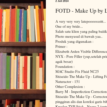
2 Juli 2014
FOTD - Make Up by Le
A very very very latepoooosssttt...
One of my bride...
Salah satu klien yang paling baiii
Photo menyusul di bawah yaa..
Produk yang digunakan :
Primer :
Elizabeth Arden Visible Differenc
NYX - Pore Filler (yup,setelah pr
agak besar)
Foundation :
MAC Studio Fix Fluid NC25
Shiseido The Make Up - Lifting F
Naturactor - 151
Other Complexion :
Barry M - Imperfection Correction
Shiseido The Make Up - Corrector
pinggiran alis dan koreksi garis bib
Kryolan TVP Stick - Negro 2 (unt