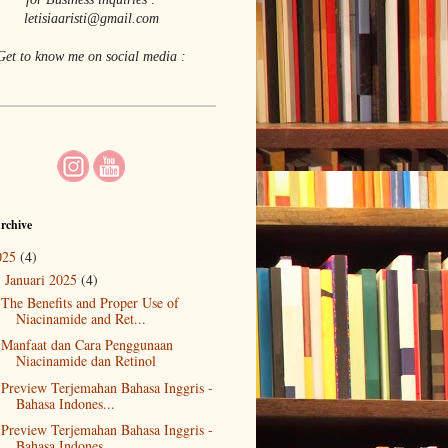
letisiaaristi@gmail.com
Get to know me on social media :
rchive
025
(4)
Januari 2025
(4)
▼
The Benefits and Proper Use of
Niacinamide and Ret...
Manfaat dan Cara Penggunaan
Niacinamide dan Retinol
Preview Terjemahan Bahasa Inggris -
Bahasa Indones...
Preview Terjemahan Bahasa Inggris -
Bahasa Indones...