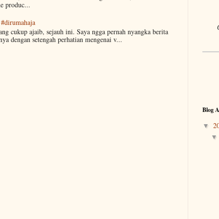
he produc...
 #dirumahaja
ang cukup ajaib, sejauh ini. Saya ngga pernah nyangka berita
nya dengan setengah perhatian mengenai v...
Blog A
2
▼