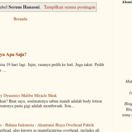
About
Serum Hanasui
label
.
Tampilkan semua postingan
Beranda
ya Apa Saja?
sa 19 hari lagi. Jujur, rasanya pedih ke hati. Juga takut. Pedih
 ...
Mak
(
uty Dynamics Malibu Miracle Mask
an? Buat saya, soulmatenya sabun mandi adalah body lotion
Blog
lmatenya pasta gigi adalah mouthwash. Sou...
Blo
tema 
 - Bahasa Indonesia : Akuntansi Biaya Overhead Pabrik
erhead, also known as manufacturing overhead, includes all