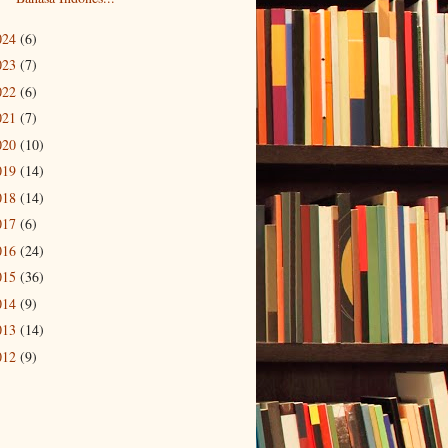
024
(6)
023
(7)
022
(6)
021
(7)
020
(10)
019
(14)
018
(14)
017
(6)
016
(24)
015
(36)
014
(9)
013
(14)
012
(9)