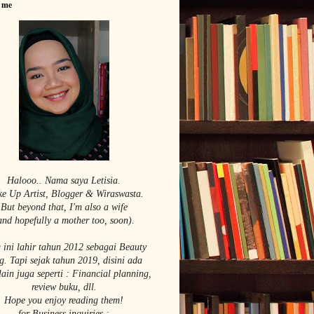
 me
Halooo.. Nama saya Le
tisia.
e Up Artist,
Blogger & Wiraswasta.
But beyond that, I'm also a wife
and hopefully a mother too, soon).
 ini lahir tahun 2012 sebagai Beauty
g. Tapi sejak tahun 2019, disini ada
lain juga seperti : Financial planning,
review buku, dll.
Hope you enjoy reading them!
for Business inquiries :