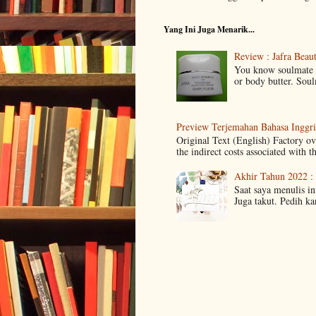
Yang Ini Juga Menarik...
Review : Jafra Bea
You know soulmate k
or body butter. Sou
Preview Terjemahan Bahasa Inggris
Original Text (English) Factory ov
the indirect costs associated with t
Akhir Tahun 2022 :
Saat saya menulis ini
Juga takut. Pedih k