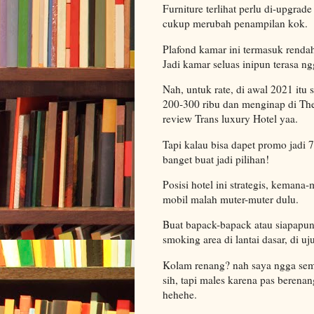
Furniture terlihat perlu di-upgrad
cukup merubah penampilan kok.
Plafond kamar ini termasuk rendah
Jadi kamar seluas inipun terasa 
Nah, untuk rate, di awal 2021 itu 
200-300 ribu dan menginap di The 
review Trans luxury Hotel yaa.
Tapi kalau bisa dapet promo jadi 
banget buat jadi pilihan!
Posisi hotel ini strategis, kemana
mobil malah muter-muter dulu.
Buat bapack-bapack atau siapapun 
smoking area di lantai dasar, di u
Kolam renang? nah saya ngga sem
sih, tapi males karena pas beren
hehehe.