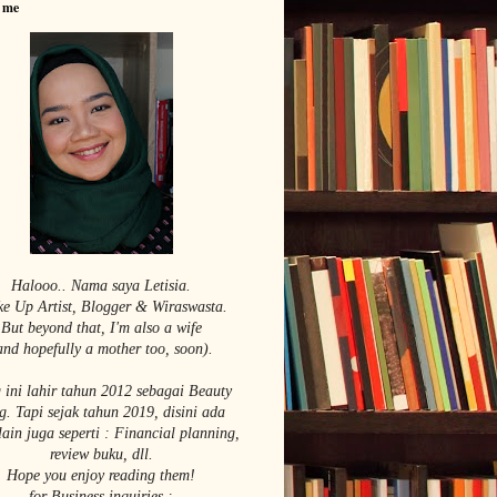
 me
Halooo.. Nama saya Le
tisia.
e Up Artist,
Blogger & Wiraswasta.
But beyond that, I'm also a wife
and hopefully a mother too, soon).
 ini lahir tahun 2012 sebagai Beauty
g. Tapi sejak tahun 2019, disini ada
lain juga seperti : Financial planning,
review buku, dll.
Hope you enjoy reading them!
for Business inquiries :