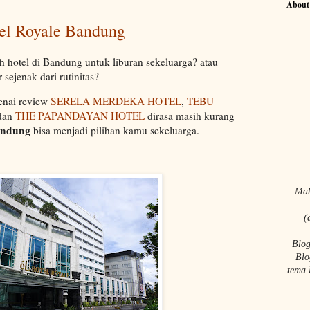
About
tel Royale Bandung
hotel di Bandung untuk liburan sekeluarga? atau
 sejenak dari rutinitas?
genai review
SERELA MERDEKA HOTEL
,
TEBU
dan
THE PAPANDAYAN HOTEL
dirasa masih kurang
Bandung
bisa menjadi pilihan kamu sekeluarga.
Mak
(
Blog
Blo
tema 