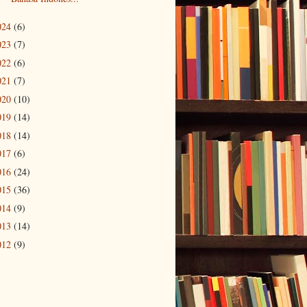
024
(6)
023
(7)
022
(6)
021
(7)
020
(10)
019
(14)
018
(14)
017
(6)
016
(24)
015
(36)
014
(9)
013
(14)
012
(9)