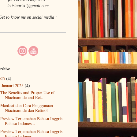
letisiaaristi@gmail.com
Get to know me on social media :
rchive
025
(4)
Januari 2025
(4)
▼
The Benefits and Proper Use of
Niacinamide and Ret...
Manfaat dan Cara Penggunaan
Niacinamide dan Retinol
Preview Terjemahan Bahasa Inggris -
Bahasa Indones...
Preview Terjemahan Bahasa Inggris -
Bahasa Indones...