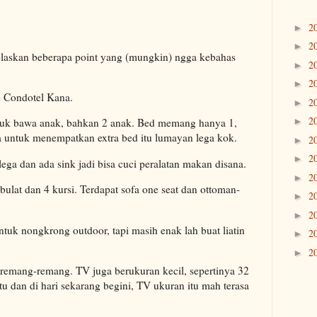
2
►
2
►
elaskan beberapa point yang (mungkin) ngga kebahas
2
►
2
►
e Condotel Kana.
2
►
2
►
uk bawa anak, bahkan 2 anak. Bed memang hanya 1,
rea untuk menempatkan extra bed itu lumayan lega kok.
2
►
2
►
lega dan ada sink jadi bisa cuci peralatan makan disana.
2
►
bulat dan 4 kursi. Terdapat sofa one seat dan ottoman-
2
►
2
►
ntuk nongkrong outdoor, tapi masih enak lah buat liatin
2
►
2
►
remang-remang. TV juga berukuran kecil, sepertinya 32
tu dan di hari sekarang begini, TV ukuran itu mah terasa