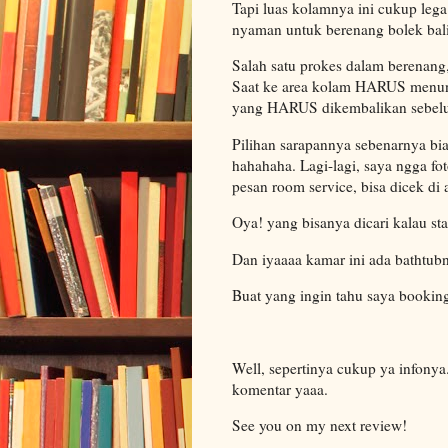
Tapi luas kolamnya ini cukup lega
nyaman untuk berenang bolek bali
Salah satu prokes dalam berenang,
Saat ke area kolam HARUS menunj
yang HARUS dikembalikan sebelu
Pilihan sarapannya sebenarnya bia
hahahaha. Lagi-lagi, saya ngga fot
pesan room service, bisa dicek di
Oya! yang bisanya dicari kalau st
Dan iyaaaa kamar ini ada bathtub
Buat yang ingin tahu saya bookin
Well, sepertinya cukup ya infonya.
komentar yaaa.
See you on my next review!