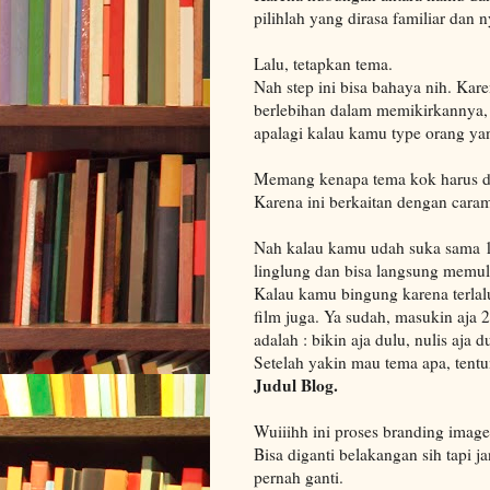
pilihlah yang dirasa familiar dan 
Lalu, tetapkan tema.
Nah step ini bisa bahaya nih. Kar
berlebihan dalam memikirkannya, 
apalagi kalau kamu type orang ya
Memang kenapa tema kok harus di
Karena ini berkaitan dengan cara
Nah kalau kamu udah suka sama 1 
linglung dan bisa langsung memul
Kalau kamu bingung karena terlal
film juga. Ya sudah, masukin aja 
adalah : bikin aja dulu, nulis aja d
Setelah yakin mau tema apa, tent
Judul Blog.
Wuiiihh ini proses branding image
Bisa diganti belakangan sih tapi j
pernah ganti.