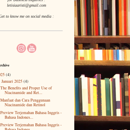
letisiaaristi@gmail.com
Get to know me on social media :
rchive
025
(4)
Januari 2025
(4)
▼
The Benefits and Proper Use of
Niacinamide and Ret...
Manfaat dan Cara Penggunaan
Niacinamide dan Retinol
Preview Terjemahan Bahasa Inggris -
Bahasa Indones...
Preview Terjemahan Bahasa Inggris -
Bahasa Indones...