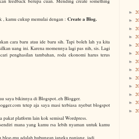
lkan feedback berupa cuan. Mending create something
2
►
Create a Blog.
k , kamu cukup memulai dengan :
2
►
2
►
2
►
kan cara baru atau ide baru sih. Tapi boleh lah ya kita
2
►
silkan uang ini. Karena momennya lagi pas nih, sis. Lagi
2
►
cari penghasilan tambahan, roda ekonomi harus terus
2
►
2
►
2
►
2
►
2
►
lau saya bikinnya di Blogspot..eh Blogger.
2
►
gger.com tetep aja saya masi terbiasa nyebut blogspot
2
►
sa pakat platform lain kok semisal Wordpress.
sendiri mana yang kamu rsa lebih nyaman untuk kamu
 blog-mu adalah hubungan jangka panjang, jadi