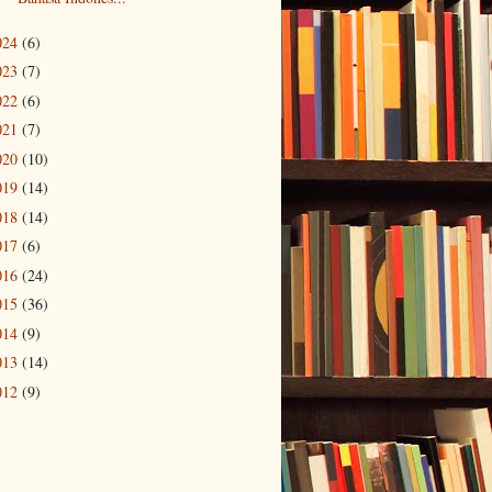
024
(6)
023
(7)
022
(6)
021
(7)
020
(10)
019
(14)
018
(14)
017
(6)
016
(24)
015
(36)
014
(9)
013
(14)
012
(9)