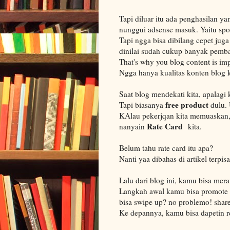
Tapi diluar itu ada penghasilan ya
nunggui adsense masuk. Yaitu spo
Tapi ngga bisa dibilang cepet juga
dinilai sudah cukup banyak pemba
That's why you blog content is imp
Ngga hanya kualitas konten blog k
Saat blog mendekati kita, apalagi 
free product
Tapi biasanya
dulu. 
KAlau pekerjqan kita memuaskan,
Rate Card
nanyain
kita.
Belum tahu rate card itu apa?
Nanti yaa dibahas di artikel terpi
Lalu dari blog ini, kamu bisa mer
Langkah awal kamu bisa promote bl
bisa swipe up? no problemo! share 
Ke depannya, kamu bisa dapetin r