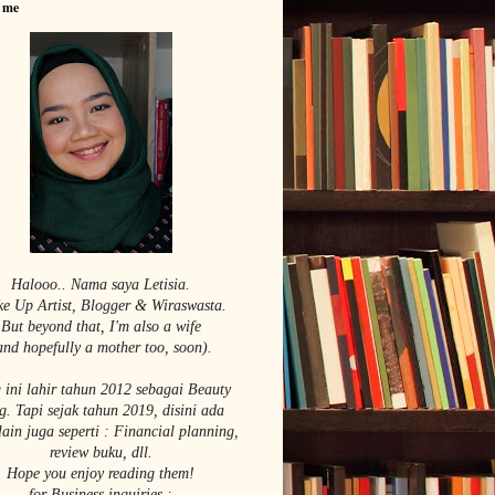
 me
Halooo.. Nama saya Le
tisia.
e Up Artist,
Blogger & Wiraswasta.
But beyond that, I'm also a wife
and hopefully a mother too, soon).
 ini lahir tahun 2012 sebagai Beauty
g. Tapi sejak tahun 2019, disini ada
lain juga seperti : Financial planning,
review buku, dll.
Hope you enjoy reading them!
for Business inquiries :