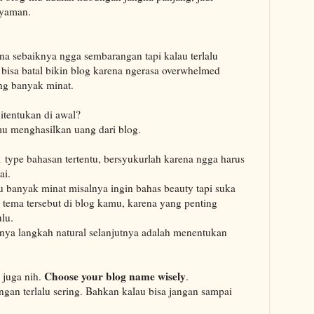
nyaman.
ena sebaiknya ngga sembarangan tapi kalau terlalu
bisa batal bikin blog karena ngerasa overwhelmed
ng banyak minat.
tentukan di awal?
mu menghasilkan uang dari blog.
type bahasan tertentu, bersyukurlah karena ngga harus
ai.
u banyak minat misalnya ingin bahas beauty tapi suka
2 tema tersebut di blog kamu, karena yang penting
ulu.
unya langkah natural selanjutnya adalah menentukan
Choose your blog name wisely
 juga nih.
.
angan terlalu sering. Bahkan kalau bisa jangan sampai