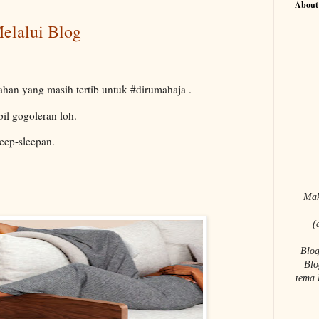
About
elalui Blog
bahan yang masih tertib untuk #dirumahaja .
il gogoleran loh.
leep-sleepan.
Mak
(
Blog
Blo
tema 