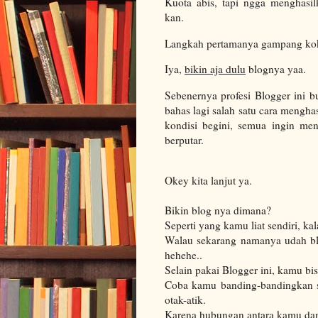
Kuota abis, tapi ngga menghasi
kan.
Langkah pertamanya gampang ko
Iya,
bikin aja dulu
blognya yaa.
Sebenernya profesi Blogger ini bu
bahas lagi salah satu cara mengha
kondisi begini, semua ingin men
berputar.
Okey kita lanjut ya.
Bikin blog nya dimana?
Seperti yang kamu liat sendiri, ka
Walau sekarang namanya udah blo
hehehe..
Selain pakai Blogger ini, kamu bi
Coba kamu banding-bandingkan 
otak-atik.
Karena hubungan antara kamu dan